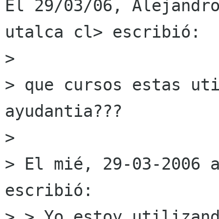
El 29/03/06, Alejandro
utalca cl> escribió:

>

> que cursos estas uti
ayudantia???

>

> El mié, 29-03-2006 a
escribió:

> > Yo estoy utilizand