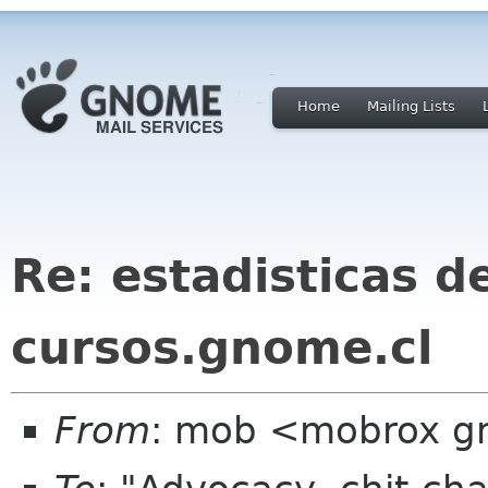
Home
Mailing Lists
Re: estadisticas de
cursos.gnome.cl
From
: mob <mobrox g