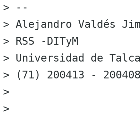
> --

> Alejandro Valdés Jim
> RSS -DITyM

> Universidad de Talca
> (71) 200413 - 200408
>

>
