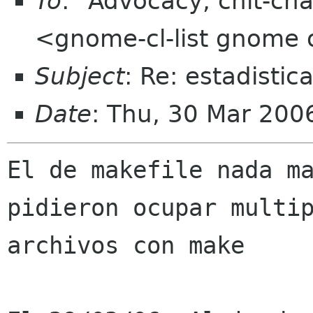
To
: "Advocacy, chit-cha
<gnome-cl-list gnome 
Subject
: Re: estadistic
Date
: Thu, 30 Mar 200
El de makefile nada ma
pidieron ocupar multip
archivos con make
