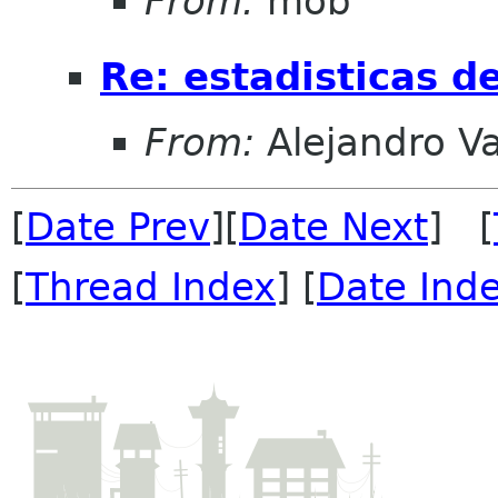
From:
mob
Re: estadisticas d
From:
Alejandro V
[
Date Prev
][
Date Next
] [
[
Thread Index
] [
Date Ind