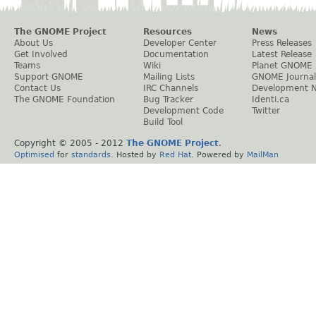
The GNOME Project
Resources
News
About Us
Developer Center
Press Releases
Get Involved
Documentation
Latest Release
Teams
Wiki
Planet GNOME
Support GNOME
Mailing Lists
GNOME Journal
Contact Us
IRC Channels
Development 
The GNOME Foundation
Bug Tracker
Identi.ca
Development Code
Twitter
Build Tool
Copyright © 2005 - 2012
The GNOME Project
.
Optimised
for
standards
. Hosted by
Red Hat
. Powered by
MailMan