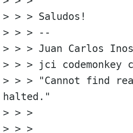
> > >

> > > Saludos!

> > > --

> > > Juan Carlos Inos
> > > jci codemonkey c
> > > "Cannot find rea
halted."

> > >

> > >
