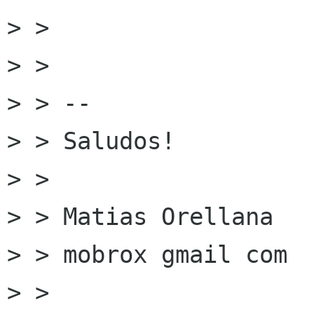
> >

> >

> > --

> > Saludos!

> >

> > Matias Orellana

> > mobrox gmail com

> >
