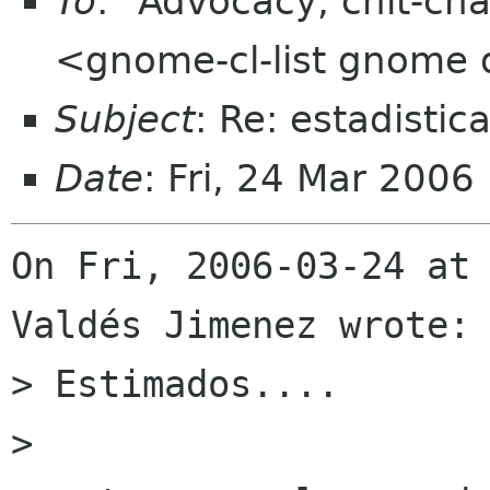
To
: "Advocacy, chit-cha
<gnome-cl-list gnome 
Subject
: Re: estadistic
Date
: Fri, 24 Mar 2006
On Fri, 2006-03-24 at 
Valdés Jimenez wrote:

> Estimados....

> 
