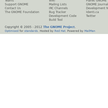
Teams
Wiki
Planet GNOME
Support GNOME
Mailing Lists
GNOME Journal
Contact Us
IRC Channels
Development 
The GNOME Foundation
Bug Tracker
Identi.ca
Development Code
Twitter
Build Tool
Copyright © 2005 - 2012
The GNOME Project
.
Optimised
for
standards
. Hosted by
Red Hat
. Powered by
MailMan