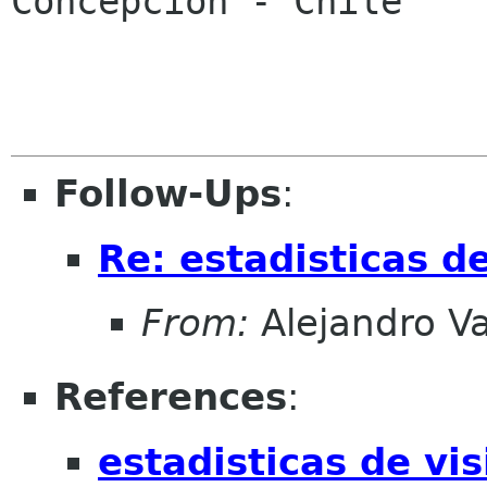

Concepción - Chile

Follow-Ups
:
Re: estadisticas d
From:
Alejandro V
References
:
estadisticas de vi