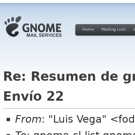
Home
Mailing Lists
Re: Resumen de gno
Envío 22
From
: "Luis Vega" <fo