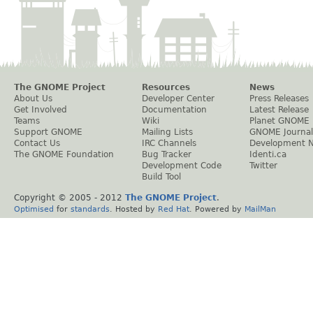
The GNOME Project
Resources
News
About Us
Developer Center
Press Releases
Get Involved
Documentation
Latest Release
Teams
Wiki
Planet GNOME
Support GNOME
Mailing Lists
GNOME Journal
Contact Us
IRC Channels
Development 
The GNOME Foundation
Bug Tracker
Identi.ca
Development Code
Twitter
Build Tool
Copyright © 2005 - 2012
The GNOME Project
.
Optimised
for
standards
. Hosted by
Red Hat
. Powered by
MailMan