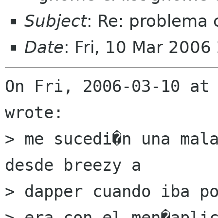
Subject
: Re: problema
Date
: Fri, 10 Mar 2006
On Fri, 2006-03-10 at 
wrote:

> me sucedi�n una mala
desde breezy a

> dapper cuando iba po
> era con el men�aplic