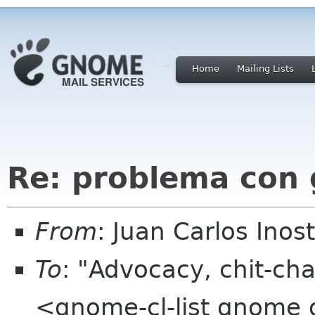
Home
Mailing Lists
Re: problema con
From
: Juan Carlos Ino
To
: "Advocacy, chit-cha
<gnome-cl-list gnome 