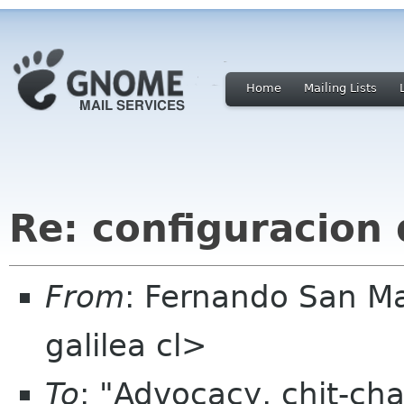
Home
Mailing Lists
Re: configuracion 
From
: Fernando San M
galilea cl>
To
: "Advocacy, chit-cha