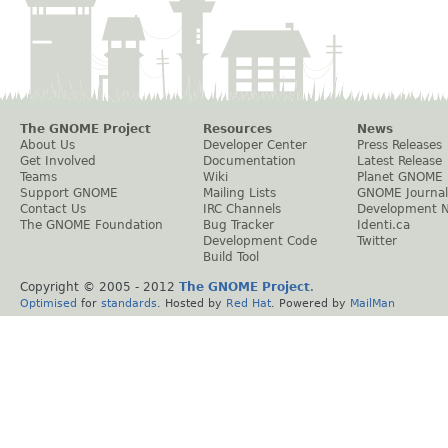
The GNOME Project
Resources
News
About Us
Developer Center
Press Releases
Get Involved
Documentation
Latest Release
Teams
Wiki
Planet GNOME
Support GNOME
Mailing Lists
GNOME Journal
Contact Us
IRC Channels
Development 
The GNOME Foundation
Bug Tracker
Identi.ca
Development Code
Twitter
Build Tool
Copyright © 2005 - 2012
The GNOME Project
.
Optimised
for
standards
. Hosted by
Red Hat
. Powered by
MailMan