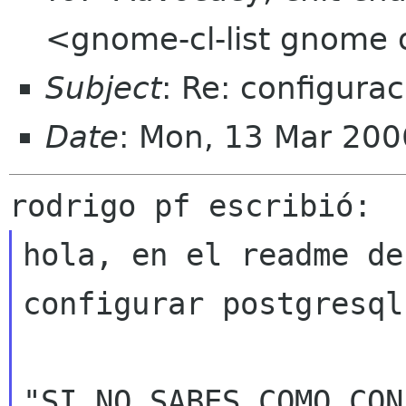
<gnome-cl-list gnome 
Subject
: Re: configura
Date
: Mon, 13 Mar 200
hola, en el readme de
configurar postgresq
"SI NO SABES COMO CON