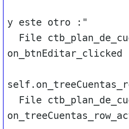
y este otro :"

  File ctb_plan_de_cuentas.py, line 501, in 
on_btnEditar_clicked

self.on_treeCuentas_r
  File ctb_plan_de_cuentas.py, line 112, in 
on_treeCuentas_row_ac