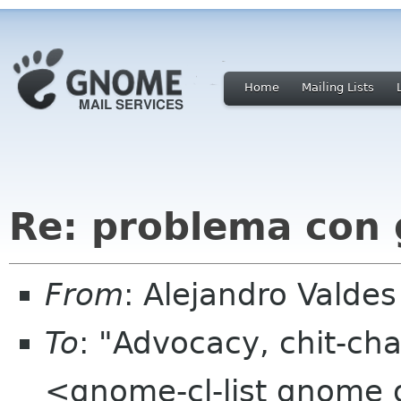
Home
Mailing Lists
Re: problema con
From
: Alejandro Valde
To
: "Advocacy, chit-cha
<gnome-cl-list gnome 