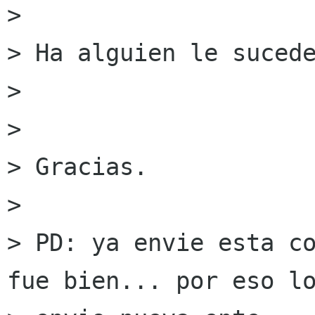
> 

> Ha alguien le sucede
> 

> 

> Gracias.

> 

> PD: ya envie esta co
fue bien... por eso lo