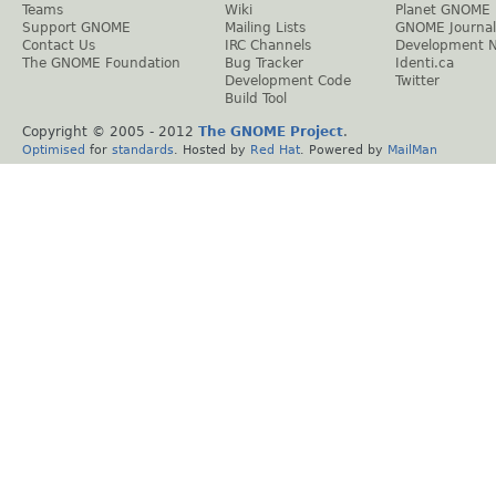
Teams
Wiki
Planet GNOME
Support GNOME
Mailing Lists
GNOME Journal
Contact Us
IRC Channels
Development 
The GNOME Foundation
Bug Tracker
Identi.ca
Development Code
Twitter
Build Tool
Copyright © 2005 - 2012
The GNOME Project
.
Optimised
for
standards
. Hosted by
Red Hat
. Powered by
MailMan