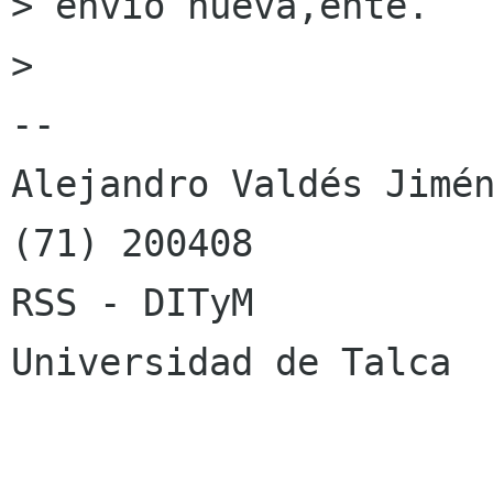
> envio nueva,ente.

> 

-- 

Alejandro Valdés Jimén
(71) 200408

RSS - DITyM

Universidad de Talca
