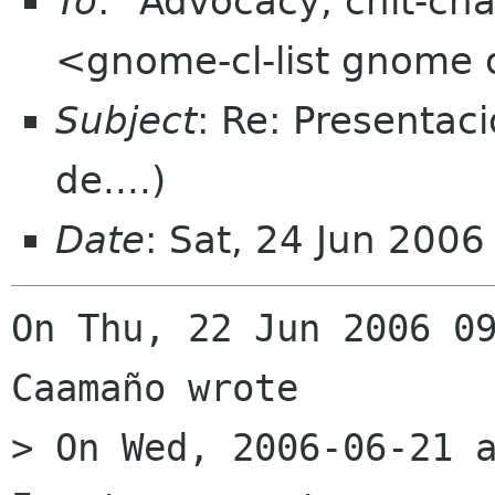
To
: "Advocacy, chit-cha
<gnome-cl-list gnome 
Subject
: Re: Presentac
de....)
Date
: Sat, 24 Jun 200
On Thu, 22 Jun 2006 09
Caamaño wrote

> On Wed, 2006-06-21 a