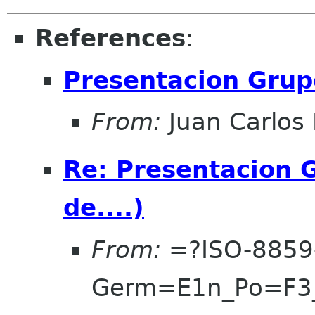
References
:
Presentacion Grupo
From:
Juan Carlos 
Re: Presentacion 
de....)
From:
=?ISO-8859
Germ=E1n_Po=F3