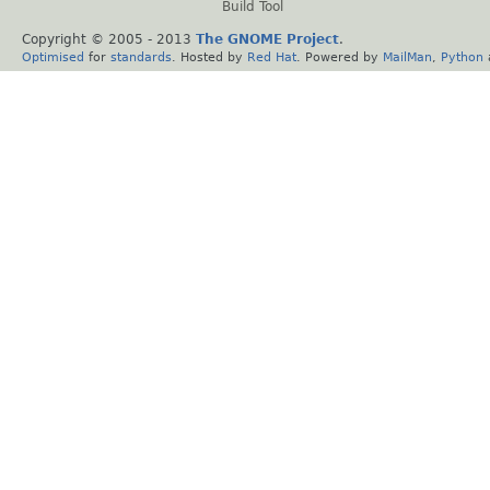
Build Tool
Copyright © 2005 - 2013
The GNOME Project
.
Optimised
for
standards
. Hosted by
Red Hat
. Powered by
MailMan
,
Python