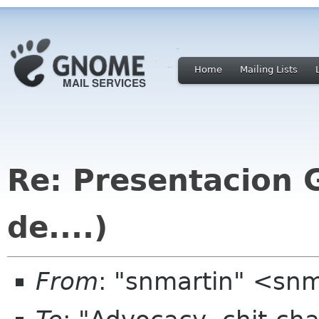
Home
Mailing Lists
Re: Presentacion 
de....)
From
: "snmartin" <snm