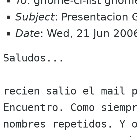
To
: gnome-cl-list gnom
Subject
: Presentacion 
Date
: Wed, 21 Jun 200
Saludos...

recien salio el mail p
Encuentro. Como siempr
nombres repetidos. Y o