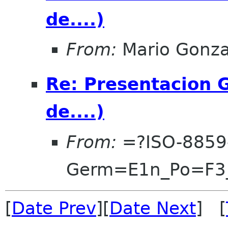
de....)
From:
Mario Gonza
Re: Presentacion 
de....)
From:
=?ISO-8859
Germ=E1n_Po=F3
[
Date Prev
][
Date Next
] [