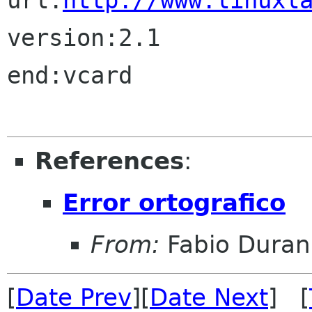
url:
http://www.linuxl
version:2.1

end:vcard

References
:
Error ortografico
From:
Fabio Duran
[
Date Prev
][
Date Next
] [