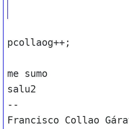
pcollaog++;

me sumo

salu2

--

Francisco Collao Gárat