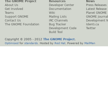
The GNOME Project
Resources
News
About Us
Developer Center
Press Releases
Get Involved
Documentation
Latest Release
Teams
Wiki
Planet GNOME
Support GNOME
Mailing Lists
GNOME Journal
Contact Us
IRC Channels
Development 
The GNOME Foundation
Bug Tracker
Identi.ca
Development Code
Twitter
Build Tool
Copyright © 2005 - 2012
The GNOME Project
.
Optimised
for
standards
. Hosted by
Red Hat
. Powered by
MailMan