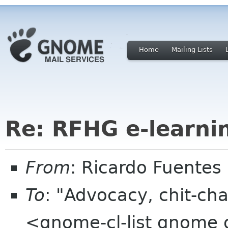
Home
Mailing Lists
Re: RFHG e-learni
From
: Ricardo Fuentes
To
: "Advocacy, chit-cha
<gnome-cl-list gnome 