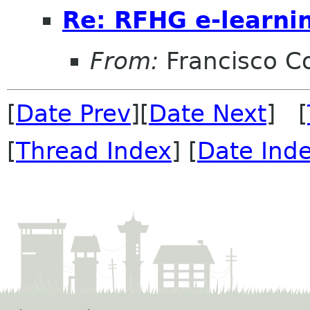
Re: RFHG e-learni
From:
Francisco Co
[
Date Prev
][
Date Next
] [
[
Thread Index
] [
Date Ind