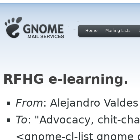
Home
Mailing Lists
RFHG e-learning.
From
: Alejandro Valde
To
: "Advocacy, chit-cha
<gnome-cl-list gnome 