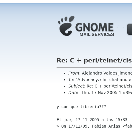
Re: C + perl/telnet/ci
From
: Alejandro Valdes Jimen
To
: "Advocacy, chit-chat and 
Subject
: Re: C + perl/telnet/ci
Date
: Thu, 17 Nov 2005 15:39
y con que libreria???

El jue, 17-11-2005 a las 15:33 -
> On 17/11/05, Fabian Arias <fab