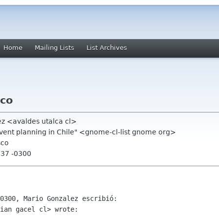
Home
Mailing Lists
List Archives
sco
ez <avaldes utalca cl>
event planning in Chile" <gnome-cl-list gnome org>
sco
:37 -0300
0300, Mario Gonzalez escribió:

ian gacel cl> wrote:
