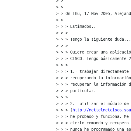
> >

> >

> > On Thu, 17 Nov 2005, Alejand
> >

> > > Estimados..

> > >

> > > Tengo la siguiente duda...

> > >

> > > Quiero crear una aplicació
> > > CISCO. Tengo básicamente 2
> > >

> > > 1.- trabajar directamente 
> > > recuperando la información
> > > recuperar la información d
> > > particular.

> > >

> > > 2.- utilizar el módulo de 
> > > (
http://nettelnetcisco.sou
> > > he probado y funciona. Me 
> > > cierto comando y recupero 
> > > nunca he programado una ap