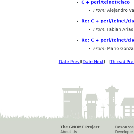
C + perl/telnet/cisco
From:
Alejandro Va
Re: C + perl/telnet/ci
From:
Fabian Arias
Re: C + perl/telnet/ci
From:
Mario Gonza
[
Date Prev
][
Date Next
] [
Thread Pre
The GNOME Project
Resource
About Us
Developer