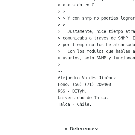
> > > sido en C.

> >

> > Y con snmp no podrias lograr
> >

>   Justamente, hice tiempo atra
> comunicaba a traves de SNMP. E
> por tiempo no los he alcansado
>   Con los modulos que hablas a
> usarlos, solo SNMP y funcionan
> 

-- 

Alejandro Valdés Jiménez.

Fono: (56) (71) 200408

RSS - DITyM.

Universidad de Talca.

Talca - Chile.

References
: