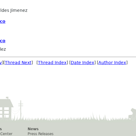
ldes Jimenez
sco
sco
lez
v
][
Thread Next
] [
Thread Index
] [
Date Index
] [
Author Index
]
s
News
 Center
Press Releases