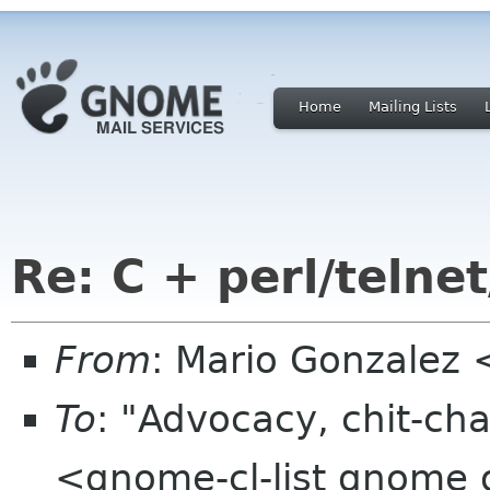
Home
Mailing Lists
Re: C + perl/telnet
From
: Mario Gonzalez
To
: "Advocacy, chit-cha
<gnome-cl-list gnome 