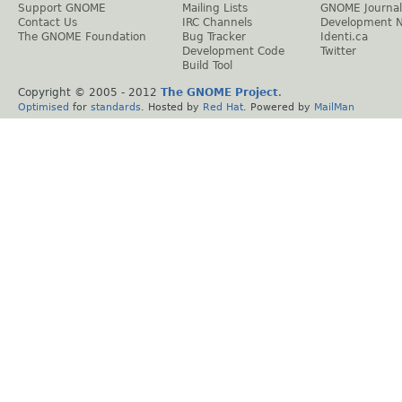
Support GNOME
Mailing Lists
GNOME Journal
Contact Us
IRC Channels
Development 
The GNOME Foundation
Bug Tracker
Identi.ca
Development Code
Twitter
Build Tool
Copyright © 2005 - 2012
The GNOME Project
.
Optimised
for
standards
. Hosted by
Red Hat
. Powered by
MailMan