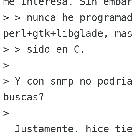
me interesa. Sin embar
> > nunca he programad
perl+gtk+libglade, mas
> > sido en C.

>

> Y con snmp no podria
buscas?

>

  Justamente, hice tiempo atras una aplicacion 