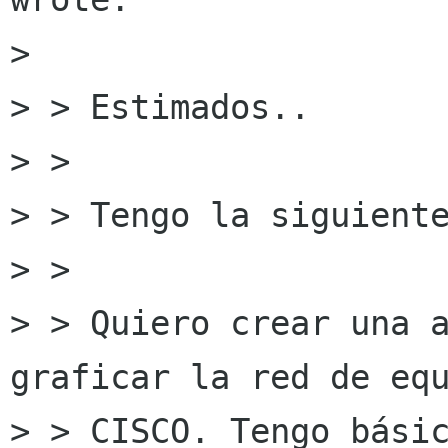
>

> > Estimados..

> >

> > Tengo la siguiente
> >

> > Quiero crear una a
graficar la red de equ
> > CISCO. Tengo básic