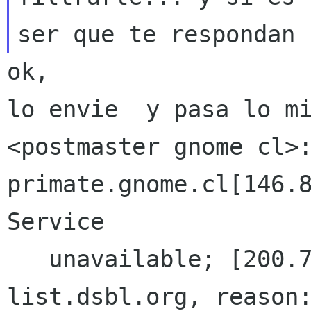
ok,

<postmaster gnome cl>
primate.gnome.cl[146.
Service
   unavailable; [200.72.102.213] blocked using 
list.dsbl.org, reason: