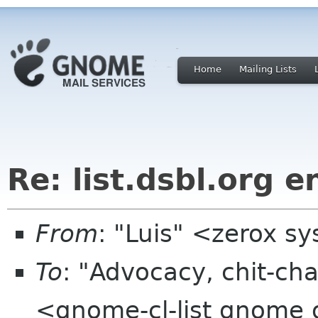
Home
Mailing Lists
Re: list.dsbl.org 
From
: "Luis" <zerox sy
To
: "Advocacy, chit-cha
<gnome-cl-list gnome 