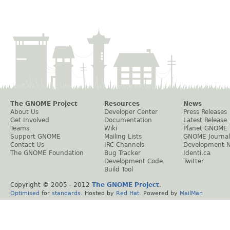
The GNOME Project
Resources
News
About Us
Developer Center
Press Releases
Get Involved
Documentation
Latest Release
Teams
Wiki
Planet GNOME
Support GNOME
Mailing Lists
GNOME Journal
Contact Us
IRC Channels
Development 
The GNOME Foundation
Bug Tracker
Identi.ca
Development Code
Twitter
Build Tool
Copyright © 2005 - 2012
The GNOME Project
.
Optimised
for
standards
. Hosted by
Red Hat
. Powered by
MailMan