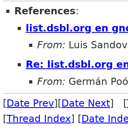
References
:
list.dsbl.org en g
From:
Luis Sandov
Re: list.dsbl.org 
From:
Germán Poó
[
Date Prev
][
Date Next
] [
[
Thread Index
] [
Date Ind