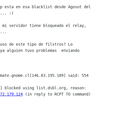
p esta en esa blacklist desde Agosot del

... :(

 mi servidor tiene bloqueado el relay,

...

uso de este tipo de filstros? Lo

ya alguien tuvo problemas  enviando

mate.gnome.cl[146.83.195.189] said: 554

72.179.124
 (in reply to RCPT TO command)
