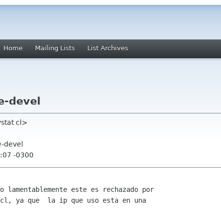
Home
Mailing Lists
List Archives
e-devel
stat cl>
e-devel
:07 -0300
o lamentablemente este es rechazado por

cl, ya que  la ip que uso esta en una
