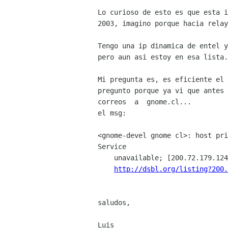
Lo curioso de esto es que esta i
2003, imagino porque hacia relay
Tengo una ip dinamica de entel y
pero aun asi estoy en esa lista.
Mi pregunta es, es eficiente el 
pregunto porque ya vi que antes 
correos  a  gnome.cl...

el msg:

<gnome-devel gnome cl>: host pri
Service

    unavailable; [200.72.179.124] blocked using list.dsbl.org, reason:

http://dsbl.org/listing?200.
saludos,

Luis
