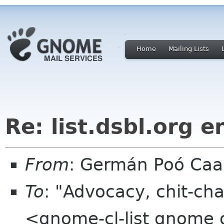
Home
Mailing Lists
Re: list.dsbl.org 
From
: Germán Poó Caa
To
: "Advocacy, chit-cha
<gnome-cl-list gnome 