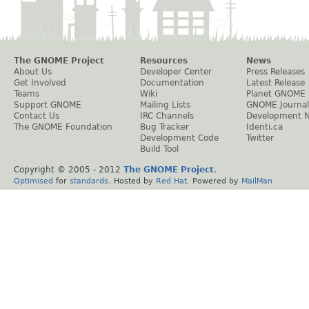
The GNOME Project
Resources
News
About Us
Developer Center
Press Releases
Get Involved
Documentation
Latest Release
Teams
Wiki
Planet GNOME
Support GNOME
Mailing Lists
GNOME Journal
Contact Us
IRC Channels
Development 
The GNOME Foundation
Bug Tracker
Identi.ca
Development Code
Twitter
Build Tool
Copyright © 2005 - 2012
The GNOME Project
.
Optimised
for
standards
. Hosted by
Red Hat
. Powered by
MailMan