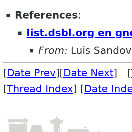
References
:
list.dsbl.org en g
From:
Luis Sandov
[
Date Prev
][
Date Next
] [
[
Thread Index
] [
Date Ind