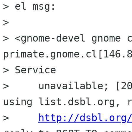
> el msg:

> 

> <gnome-devel gnome c
primate.gnome.cl[146.8
> Service

>     unavailable; [20
using list.dsbl.org, r
>     
http://dsbl.org