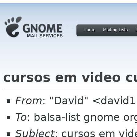
Home
Mailing Lists
cursos em video c
From
: "David" <david
To
: balsa-list gnome or
Subject
: cursos em vid