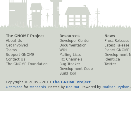
The GNOME Project
Resources
News
About Us
Developer Center
Press Releases
Get Involved
Documentation
Latest Release
Teams
Wiki
Planet GNOME
Support GNOME
Mailing Lists
Development 
Contact Us
IRC Channels
Identi.ca
The GNOME Foundation
Bug Tracker
Twitter
Development Code
Build Tool
Copyright © 2005 - 2013
The GNOME Project
.
Optimised
for
standards
. Hosted by
Red Hat
. Powered by
MailMan
,
Python