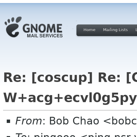
Home
Mailing Lists
Re: [coscup] Re: 
W+acg+ecvl0g5p
From
: Bob Chao <bob