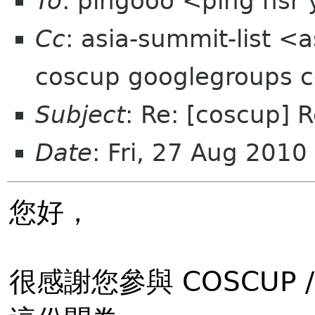
To
: pingooo <ping nsr
Cc
: asia-summit-list <
coscup googlegroups 
Subject
: Re: [coscup
Date
: Fri, 27 Aug 201
您好，
很感謝您參與 COSCUP