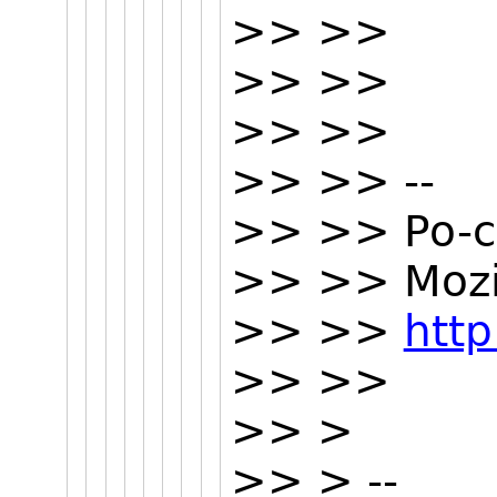
>> >>
>> >>
>> >>
>> >> --
>> >> Po-c
>> >> Mozil
>> >>
http
>> >>
>> >
>> > --