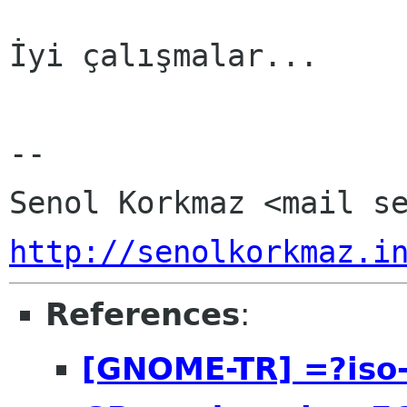
İyi çalışmalar...

-- 

http://senolkorkmaz.i
References
:
[GNOME-TR] =?iso