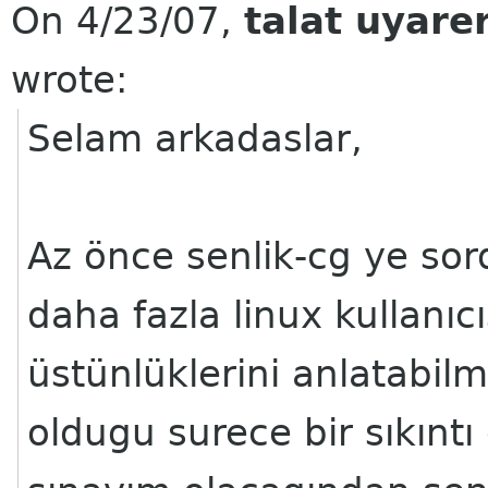
On 4/23/07,
talat uyare
wrote:
Selam arkadaslar,
Az önce senlik-cg ye so
daha fazla linux kullan
üstünlüklerini anlatabil
oldugu surece bir sıkıntı