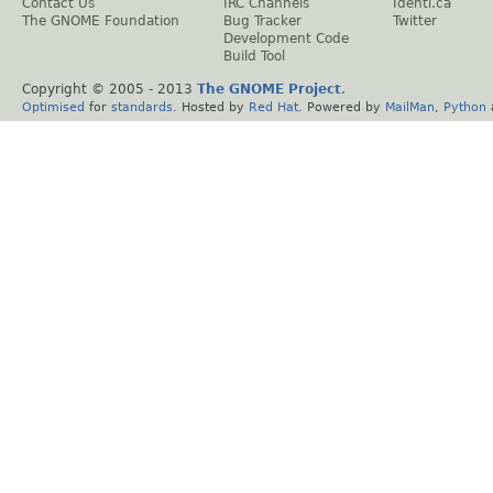
Contact Us
IRC Channels
Identi.ca
The GNOME Foundation
Bug Tracker
Twitter
Development Code
Build Tool
Copyright © 2005 - 2013
The GNOME Project
.
Optimised
for
standards
. Hosted by
Red Hat
. Powered by
MailMan
,
Python