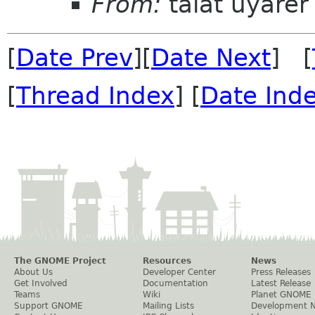
From:
talat uyarer
[
Date Prev
][
Date Next
] [
[
Thread Index
] [
Date Ind
The GNOME Project
Resources
News
About Us
Developer Center
Press Releases
Get Involved
Documentation
Latest Release
Teams
Wiki
Planet GNOME
Support GNOME
Mailing Lists
Development 