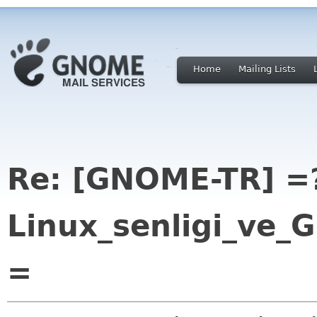
Home
Mailing Lists
Re: [GNOME-TR] =?
Linux_senligi_ve
=