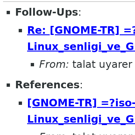
Follow-Ups
:
Re: [GNOME-TR] =
Linux_senligi_ve
From:
talat uyarer
References
:
[GNOME-TR] =?iso
Linux_senligi_ve