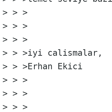
> > >

> > >

> > >

> > >iyi calismalar,

> > >Erhan Ekici

> > >

> > >

> > >
