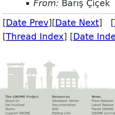
From:
Barış Çiçek
[
Date Prev
][
Date Next
] [
[
Thread Index
] [
Date Ind
The GNOME Project
Resources
News
About Us
Developer Center
Press Releases
Get Involved
Documentation
Latest Release
Teams
Wiki
Planet GNOME
Support GNOME
Mailing Lists
GNOME Journal