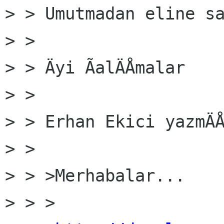
> > Umutmadan eline sa
> >

> > Äyi ÃalÄÅmalar

> >

> > Erhan Ekici yazmÄÅ
> >

> > >Merhabalar...

> > >
