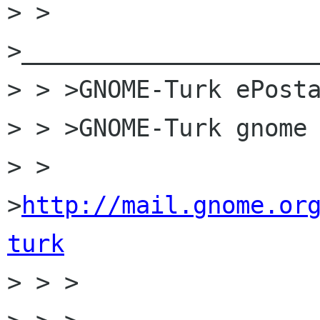
> > 
>_____________________
> > >GNOME-Turk ePosta
> > >GNOME-Turk gnome 
> > 
>
http://mail.gnome.or
turk

> > >
