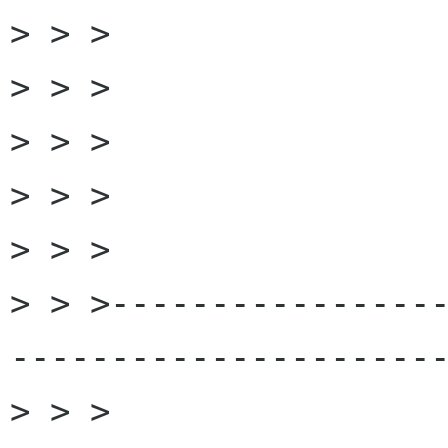
> > >

> > >

> > >

> > >

> > >

> > >----------------
----------------------
> > >
