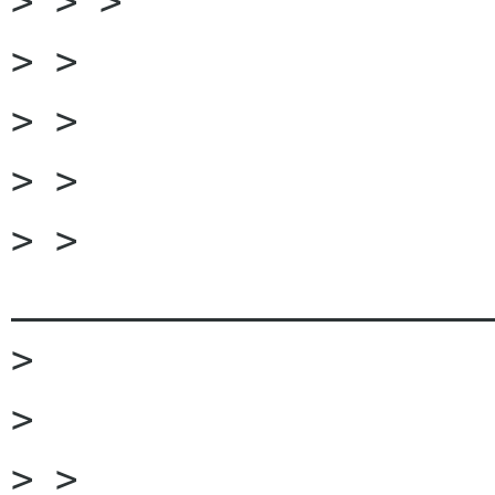
> > >

> >

> >

> > 

> > 
______________________
> 

> 

> > 