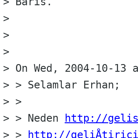
> Baris.

> 

> 

> 

> On Wed, 2004-10-13 a
> > Selamlar Erhan;

> >

> > Neden 
http://geli
> > 
http://geliÅtiric