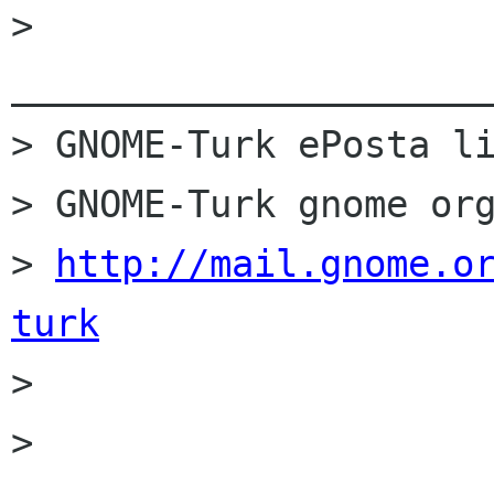
> 
______________________
> GNOME-Turk ePosta li
> GNOME-Turk gnome org
> 
http://mail.gnome.o
turk

> 

> 
