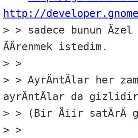
http://developer.gnom

> > sadece bunun Ãzel
ÃÄrenmek istedim.

> >

> > AyrÄntÄlar her zam
ayrÄntÄlar da gizlidir
> > (Bir Åiir satÄrÄ g
> >
