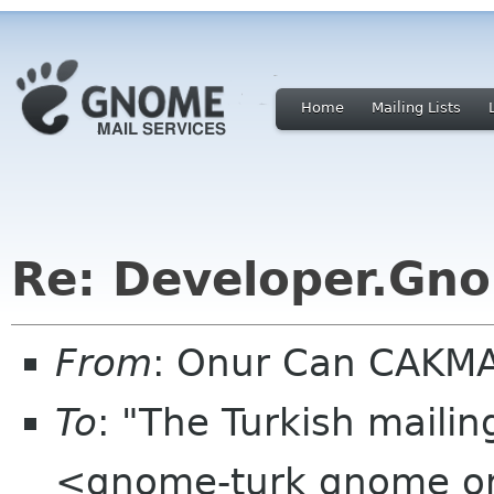
Home
Mailing Lists
Re: Developer.Gno
From
: Onur Can CAKM
To
: "The Turkish mailin
<gnome-turk gnome o