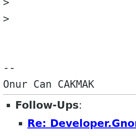
> 

> 

-- 

Follow-Ups
:
Re: Developer.Gno