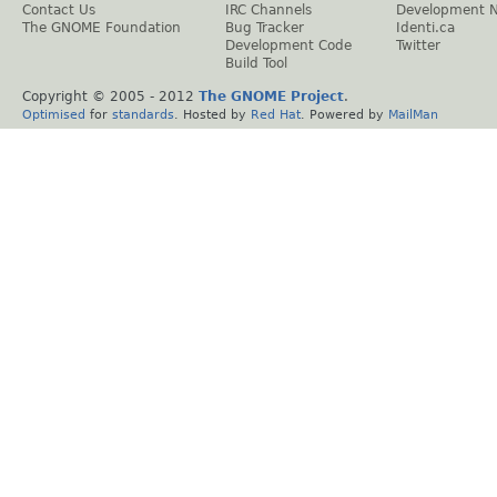
Contact Us
IRC Channels
Development 
The GNOME Foundation
Bug Tracker
Identi.ca
Development Code
Twitter
Build Tool
Copyright © 2005 - 2012
The GNOME Project
.
Optimised
for
standards
. Hosted by
Red Hat
. Powered by
MailMan