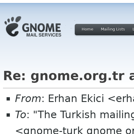
Home
Mailing Lists
Re: gnome.org.tr a
From
: Erhan Ekici <er
To
: "The Turkish mailin
<gnome-turk gnome org