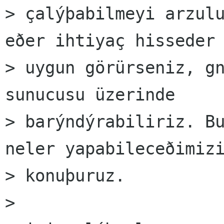
> çalýþabilmeyi arzulu
eðer ihtiyaç hisseder 
> uygun görürseniz, gn
sunucusu üzerinde

> barýndýrabiliriz. Bu
neler yapabileceðimizi
> konuþuruz.

>
