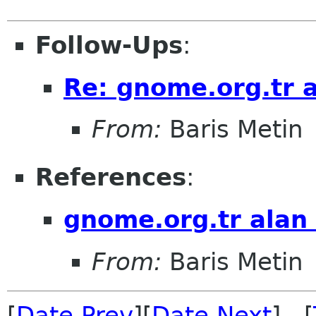
Follow-Ups
:
Re: gnome.org.tr a
From:
Baris Metin
References
:
gnome.org.tr alan 
From:
Baris Metin
[
Date Prev
][
Date Next
] [