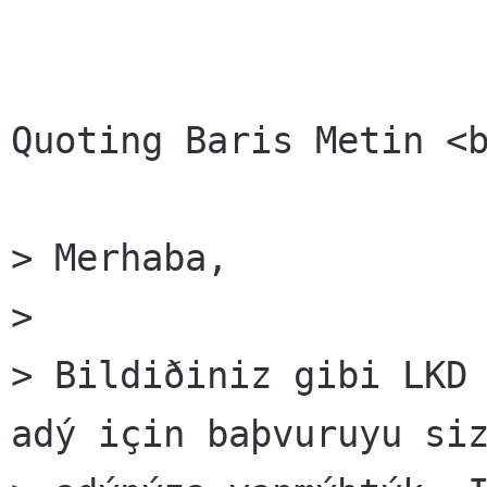
Quoting Baris Metin <b
> Merhaba,

>

> Bildiðiniz gibi LKD 
adý için baþvuruyu siz