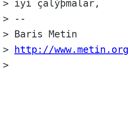
> iyi çalýþmalar,

> --

> Baris Metin

> 
http://www.metin.or
>
