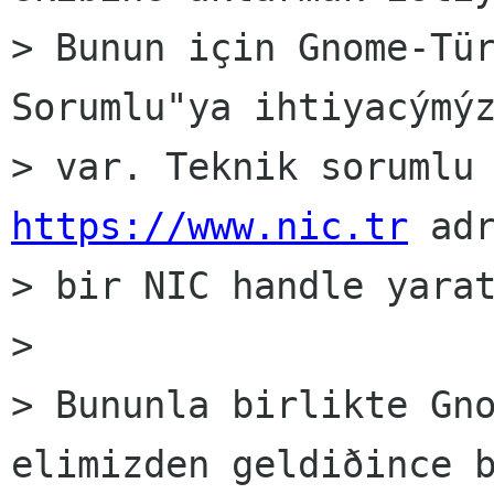
> Bunun için Gnome-Tür
Sorumlu"ya ihtiyacýmýz
https://www.nic.tr
 adr
> bir NIC handle yarat
>

> Bununla birlikte Gno
elimizden geldiðince b