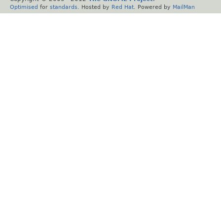
Optimised
for
standards
. Hosted by
Red Hat
. Powered by
MailMan