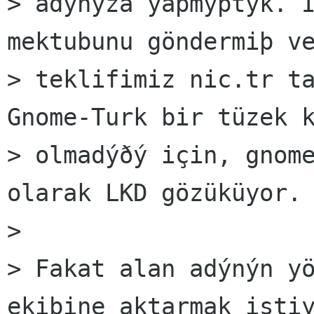
> adýnýza yapmýþtýk. I
mektubunu göndermiþ ve
> teklifimiz nic.tr ta
Gnome-Turk bir tüzek k
> olmadýðý için, gnome
olarak LKD gözüküyor.

>

> Fakat alan adýnýn yö
ekibine aktarmak istiy