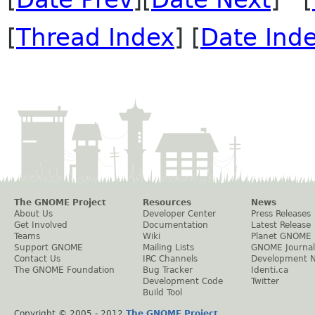
[
Thread Index
] [
Date Ind
The GNOME Project
Resources
News
About Us
Developer Center
Press Releases
Get Involved
Documentation
Latest Release
Teams
Wiki
Planet GNOME
Support GNOME
Mailing Lists
GNOME Journal
Contact Us
IRC Channels
Development 
The GNOME Foundation
Bug Tracker
Identi.ca
Development Code
Twitter
Build Tool
Copyright © 2005 - 2012
The GNOME Project
.