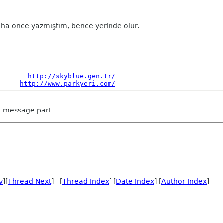
ha önce yazmıştım, bence yerinde olur.
       
http://skyblue.gen.tr/
     
http://www.parkyeri.com/
ed message part
v
][
Thread Next
] [
Thread Index
] [
Date Index
] [
Author Index
]