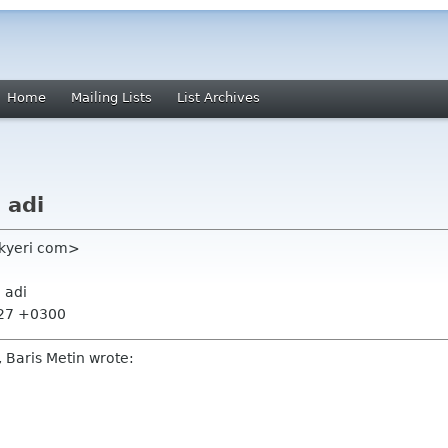
Home
Mailing Lists
List Archives
 adi
rkyeri com>
 adi
:27 +0300
 Baris Metin wrote: