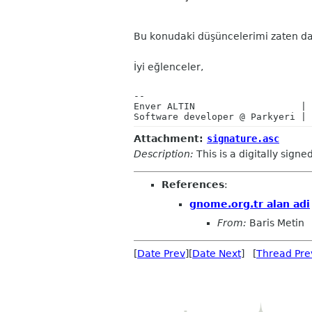
Bu konudaki düşüncelerimi zaten da
İyi eğlenceler,
-- 

Enver ALTIN                   | 
Software developer @ Parkyeri | 
Attachment:
signature.asc
Description:
This is a digitally sign
References
:
gnome.org.tr alan adi
From:
Baris Metin
[
Date Prev
][
Date Next
] [
Thread Pre