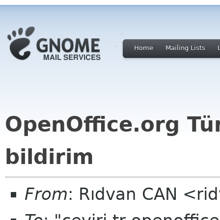
Home
Mailing Lists
OpenOffice.org Tür
bildirim
From
: Rıdvan CAN <ri