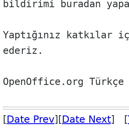
bildirimi buradan yap
Yaptığınız katkılar iç
ederiz.
OpenOffice.org Türkçe
[
Date Prev
][
Date Next
] [