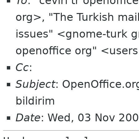
To
: "ceviri tr openoffic
org>, "The Turkish mai
issues" <gnome-turk g
openoffice org" <users
Cc
:
Subject
: OpenOffice.org
bildirim
Date
: Wed, 03 Nov 20