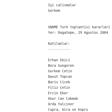
Iyi calismalar

Gorkem
GNOME Turk toplantisi kararlari

Yer: Dogatepe, 29 Agustos 2004
Katilanlar:

-----------
Erhan Ekici

Bora Gungoren

Gorkem Cetin

Davut Topcan

Baris Cicek

Filiz Cetin

Ercin Eker

Onur Can Cakmak

Arda Yalciner

Cupra, bira ve kopru