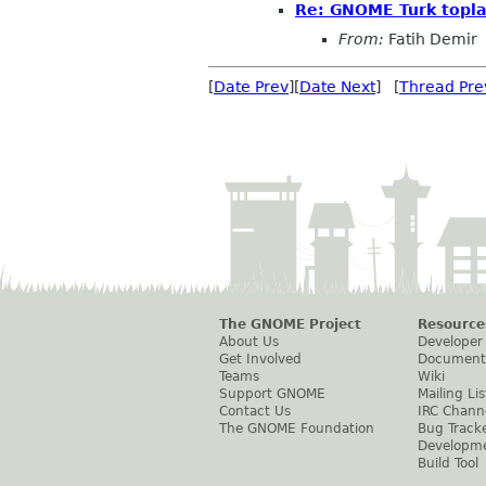
Re: GNOME Turk topla
From:
Fatih Demir
[
Date Prev
][
Date Next
] [
Thread Pre
The GNOME Project
Resource
About Us
Developer
Get Involved
Document
Teams
Wiki
Support GNOME
Mailing Lis
Contact Us
IRC Chann
The GNOME Foundation
Bug Track
Developm
Build Tool