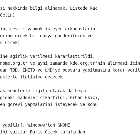
si hakkinda bilgi alinacak. Listede kac

Cetin)
in, ceviri yapmak isteyen arkadaslarin

erine ornek bir dosya gonderilecek ve

s Cicek)
ine agirlik verilmesi kararlastirildi.
nome.org.tr ve ayni zamanda kde.org.tr'nin alinmasi icin
dan TBD, INETD ve LKD'ye basvuru yapilmasina karar veril
eklerle iletisime gececek.
ak menulerle ilgili olarak da beyin

gidaki maddeler cikartildi. Erhan Ekici,

en gorevi yapmalarini isteyecek ve konu

 yapilir?, Windows'tan GNOME

ibi yazilar Baris Cicek tarafindan
