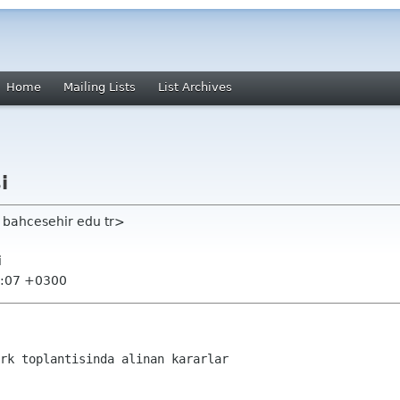
Home
Mailing Lists
List Archives
i
bahcesehir edu tr>
i
2:07 +0300
rk toplantisinda alinan kararlar
