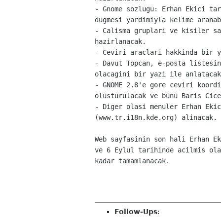
- Gnome sozlugu: Erhan Ekici tar
dugmesi yardimiyla kelime aranab
- Calisma gruplari ve kisiler sa
hazirlanacak.

- Ceviri araclari hakkinda bir y
- Davut Topcan, e-posta listesin
olacagini bir yazi ile anlatacak
- GNOME 2.8'e gore ceviri koordi
olusturulacak ve bunu Baris Cice
- Diger olasi menuler Erhan Ekic
(www.tr.i18n.kde.org) alinacak.
Web sayfasinin son hali Erhan Ek
ve 6 Eylul tarihinde acilmis ola
kadar tamamlanacak.
Follow-Ups
: