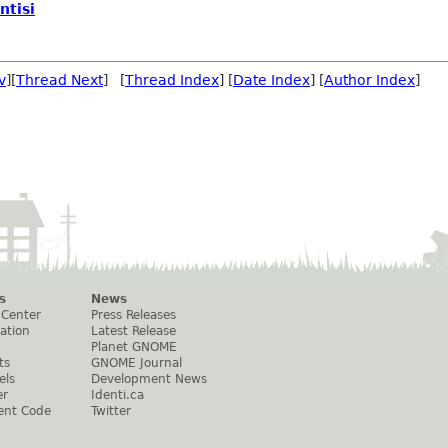
ntisi
v
][
Thread Next
] [
Thread Index
] [
Date Index
] [
Author Index
]
s
News
 Center
Press Releases
ation
Latest Release
Planet GNOME
ts
GNOME Journal
els
Development News
er
Identi.ca
ent Code
Twitter