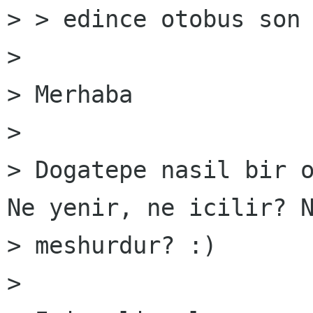
> > edince otobus son 
>

> Merhaba

>

> Dogatepe nasil bir o
Ne yenir, ne icilir? N
> meshurdur? :)

>
