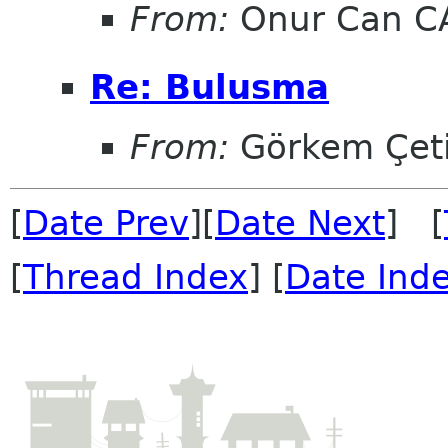
From:
Onur Can C
Re: Bulusma
From:
Görkem Çet
[
Date Prev
][
Date Next
] [
[
Thread Index
] [
Date Ind