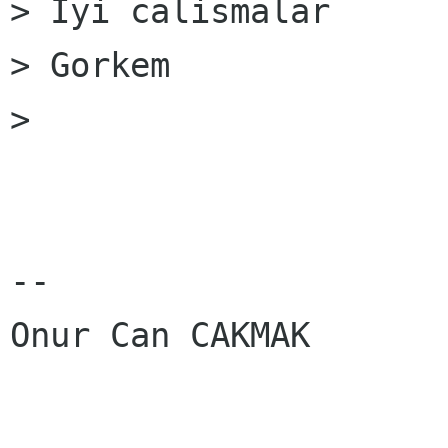
> Iyi calismalar

> Gorkem

>

--

Onur Can CAKMAK
