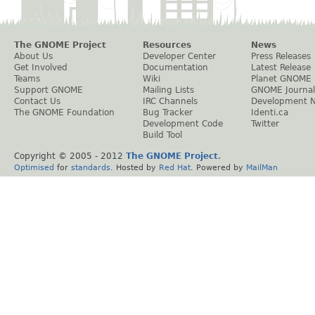
The GNOME Project
Resources
News
About Us
Developer Center
Press Releases
Get Involved
Documentation
Latest Release
Teams
Wiki
Planet GNOME
Support GNOME
Mailing Lists
GNOME Journal
Contact Us
IRC Channels
Development 
The GNOME Foundation
Bug Tracker
Identi.ca
Development Code
Twitter
Build Tool
Copyright © 2005 - 2012
The GNOME Project
.
Optimised
for
standards
. Hosted by
Red Hat
. Powered by
MailMan