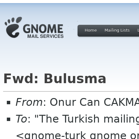
Home
Mailing Lists
Fwd: Bulusma
From
: Onur Can CAKM
To
: "The Turkish mailin
<gnome-turk gnome o