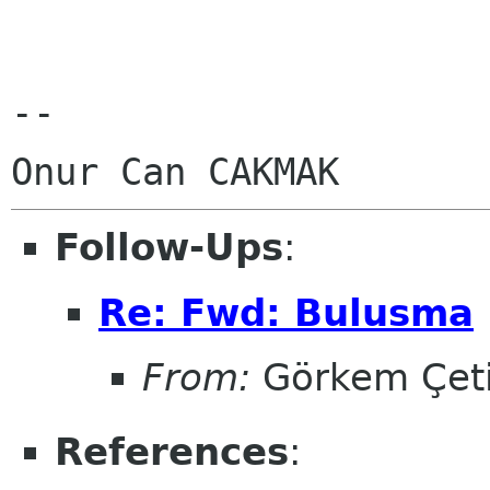
-- 

Follow-Ups
:
Re: Fwd: Bulusma
From:
Görkem Çet
References
: