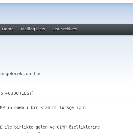
Home
Mailing Lists
List Archives
em gelecek com tr>
:25 +0300 (EEST)
MP'in önemli bir kısmını Türkçe için

E ile birlikte gelen ve GIMP özelliklerine
