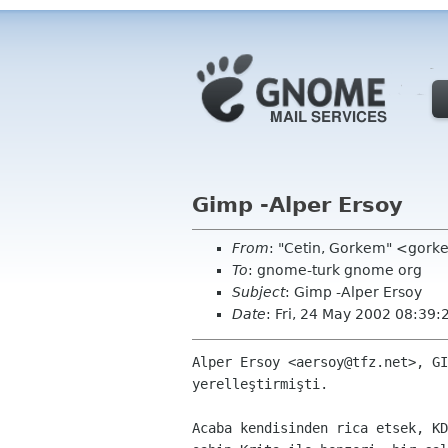
Gimp -Alper Ersoy
From
: "Cetin, Gorkem" <gork
To
: gnome-turk gnome org
Subject
: Gimp -Alper Ersoy
Date
: Fri, 24 May 2002 08:39
Alper Ersoy <aersoy@tfz.net>, GI
yerelleştirmişti. 

Acaba kendisinden rica etsek, KD