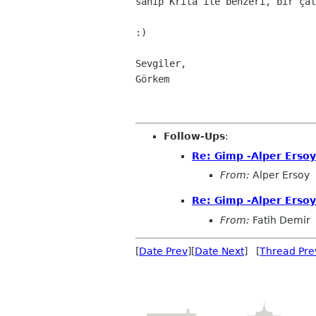
sahip Krita ile benzeri, bir çal
:)

Sevgiler,

Görkem

Follow-Ups
:
Re: Gimp -Alper Ersoy
From:
Alper Ersoy
Re: Gimp -Alper Ersoy
From:
Fatih Demir
[
Date Prev
][
Date Next
] [
Thread Pre