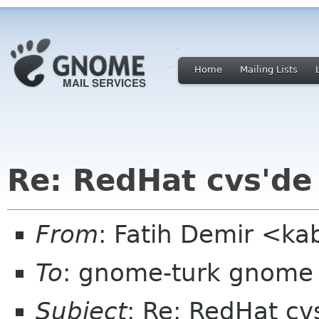
Home
Mailing Lists
Re: RedHat cvs'de
From
: Fatih Demir <ka
To
: gnome-turk gnome
Subject
: Re: RedHat cv