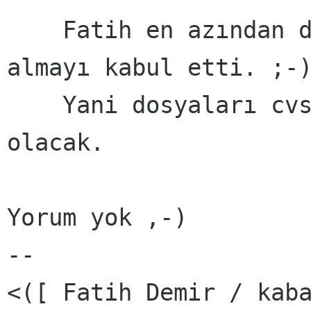
    Fatih en azından dosyaları bu adresten 
almayı kabul etti. ;-)
    Yani dosyaları cvs'de güncel tutmak yeterli 
olacak.

Yorum yok ,-)

-- 

<([ Fatih Demir / kaba