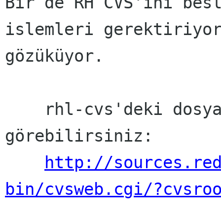
Bir de RH CVS'ini besl
islemleri gerektiriyor
gözüküyor.

    rhl-cvs'deki dosyaları web'den 
görebilirsiniz:

http://sources.re
bin/cvsweb.cgi/?cvsro