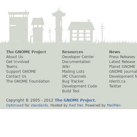
The GNOME Project
Resources
News
About Us
Developer Center
Press Releases
Get Involved
Documentation
Latest Release
Teams
Wiki
Planet GNOME
Support GNOME
Mailing Lists
GNOME Journal
Contact Us
IRC Channels
Development 
The GNOME Foundation
Bug Tracker
Identi.ca
Development Code
Twitter
Build Tool
Copyright © 2005 - 2012
The GNOME Project
.
Optimised
for
standards
. Hosted by
Red Hat
. Powered by
MailMan