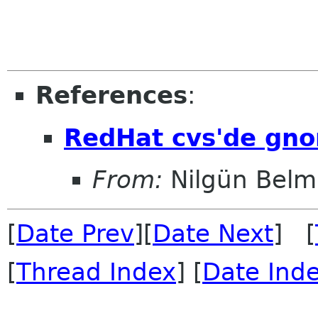
References
:
RedHat cvs'de gno
From:
Nilgün Belm
[
Date Prev
][
Date Next
] [
[
Thread Index
] [
Date Ind