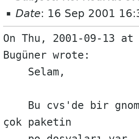
Date
: 16 Sep 2001 16
On Thu, 2001-09-13 at 
Bugüner wrote:

    Selam,

    Bu cvs'de bir gnome dizini ve altında da pek 
çok paketin

    po dosyaları var. Bu po dosyaları güncel 