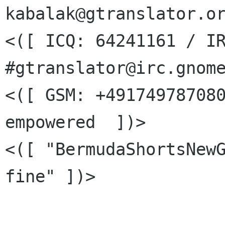
kabalak@gtranslator.or
<([ ICQ: 64241161 / IR
#gtranslator@irc.gnome
<([ GSM: +491749787080
empowered  ])>

<([ "BermudaShortsNewG
fine" ])>
