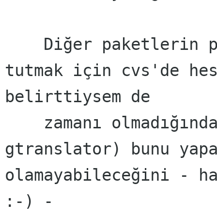
    Diğer paketlerin po dosyalarını da güncel 
tutmak için cvs'de hes
belirttiysem de

    zamanı olmadığından (üniversite ve 
gtranslator) bunu yapa
olamayabileceğini - ha
:-) -
