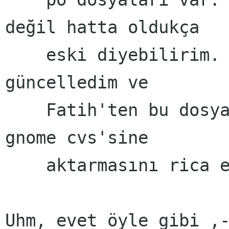
değil hatta oldukça

    eski diyebilirim. Ben kendi po dosyalarımı 
güncelledim ve 

    Fatih'ten bu dosyaları cvs'den almasını ve 
gnome cvs'sine

    aktarmasını rica ettim. 

Uhm, evet öyle gibi ,-