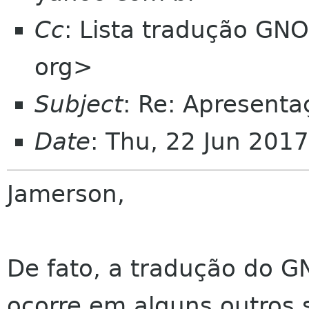
Cc
: Lista tradução GN
org>
Subject
: Re: Apresenta
Date
: Thu, 22 Jun 201
Jamerson,
De fato, a tradução do G
ocorre em alguns outros s