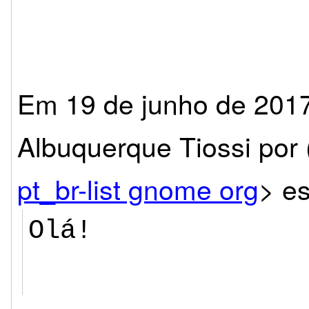
Em 19 de junho de 201
Albuquerque Tiossi por 
pt_br-list gnome org
>
es
Olá!