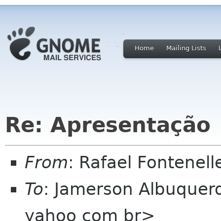
Home
Mailing Lists
Re: Apresentação
From
: Rafael Fontenel
To
: Jamerson Albuquerq
yahoo com br>