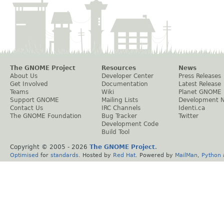
The GNOME Project
Resources
News
About Us
Developer Center
Press Releases
Get Involved
Documentation
Latest Release
Teams
Wiki
Planet GNOME
Support GNOME
Mailing Lists
Development 
Contact Us
IRC Channels
Identi.ca
The GNOME Foundation
Bug Tracker
Twitter
Development Code
Build Tool
Copyright © 2005 -
2026
The GNOME Project
.
Optimised
for
standards
. Hosted by
Red Hat
. Powered by
MailMan
,
Python