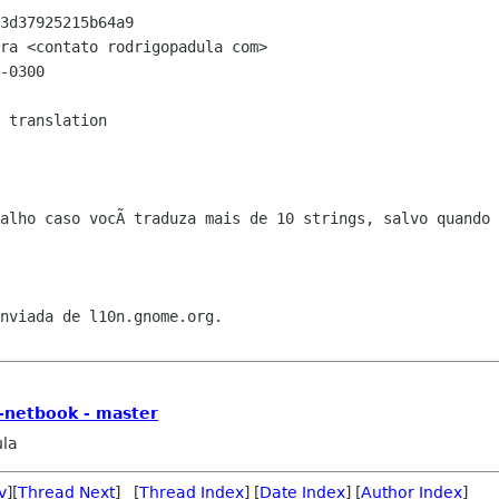
3d37925215b64a9

ra <contato rodrigopadula com>

-0300

alho caso vocÃ traduza mais de 10 strings, salvo quando 
nviada de l10n.gnome.org.

-netbook - master
ula
v
][
Thread Next
] [
Thread Index
] [
Date Index
] [
Author Index
]