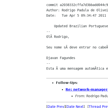
commit a2038332cffa7d3bbadd044c9
Author: Rodrigo Padula de Olivei
Date:   Tue Apr 5 09:34:47 2011 
    Updated Brazilian Portuguese translation

--

OlÃ Rodrigo, 

Seu nome sÃ deve entrar no cabeÃ
Djavan Fagundes

--

Esta Ã uma mensagem automÃtica e
Follow-Ups
:
Re: network-manager
From:
Rodrigo Pad
[
Date Prev
][
Date Next
] [
Thread Pre