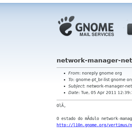
network-manager-net
From
: noreply gnome org
To
: gnome-pt_br-list gnome or
Subject
: network-manager-net
Date
: Tue, 05 Apr 2011 12:39
OlÃ,

http://l10n.gnome.org/vertimus/n