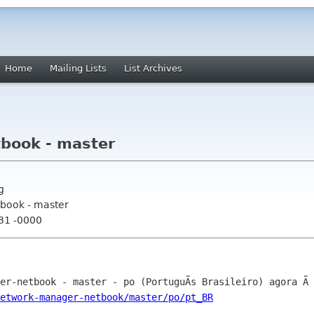
Home
Mailing Lists
List Archives
book - master
g
book - master
:31 -0000
etwork-manager-netbook/master/po/pt_BR