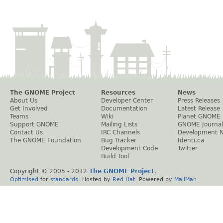
The GNOME Project
Resources
News
About Us
Developer Center
Press Releases
Get Involved
Documentation
Latest Release
Teams
Wiki
Planet GNOME
Support GNOME
Mailing Lists
GNOME Journal
Contact Us
IRC Channels
Development 
The GNOME Foundation
Bug Tracker
Identi.ca
Development Code
Twitter
Build Tool
Copyright © 2005 - 2012
The GNOME Project
.
Optimised
for
standards
. Hosted by
Red Hat
. Powered by
MailMan