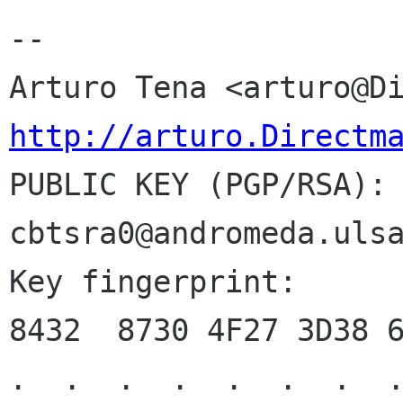
--

http://arturo.Directm

PUBLIC KEY (PGP/RSA):
cbtsra0@andromeda.ulsa
Key fingerprint:      
8432  8730 4F27 3D38 6
.  .  .  .  .  .  .  .