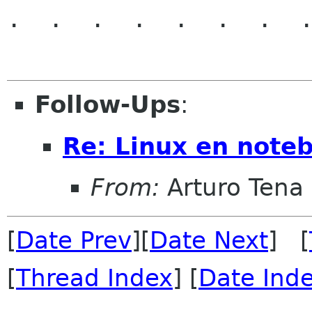
.  .  .  .  .  .  .  .
Follow-Ups
:
Re: Linux en note
From:
Arturo Tena
[
Date Prev
][
Date Next
] [
[
Thread Index
] [
Date Ind