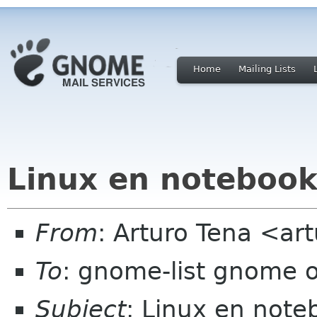
Home
Mailing Lists
Linux en notebook
From
: Arturo Tena <ar
To
: gnome-list gnome 
Subject
: Linux en note