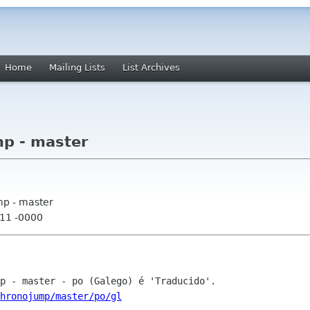
Home
Mailing Lists
List Archives
p - master
mp - master
:11 -0000
hronojump/master/po/gl