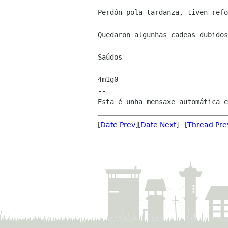
Perdón pola tardanza, tiven refo
Quedaron algunhas cadeas dubidos
Saúdos

4m1g0

--

[
Date Prev
][
Date Next
] [
Thread Pre