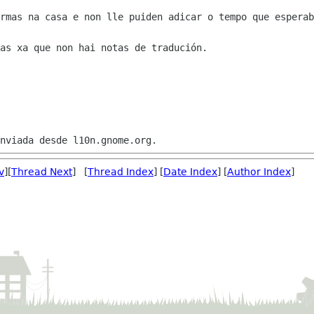
rmas na casa e non lle puiden adicar o tempo que esperab
as xa que non hai notas de tradución.

v
][
Thread Next
] [
Thread Index
] [
Date Index
] [
Author Index
]