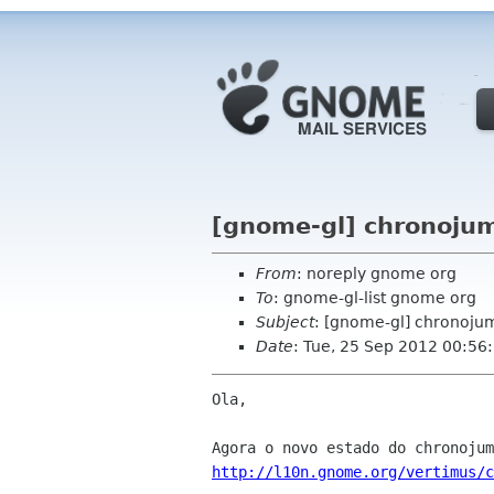
[gnome-gl] chronojum
From
: noreply gnome org
To
: gnome-gl-list gnome org
Subject
: [gnome-gl] chronoju
Date
: Tue, 25 Sep 2012 00:56
Ola,

http://l10n.gnome.org/vertimus/c