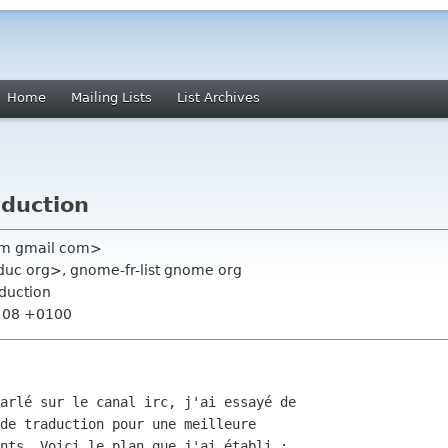
Home
Mailing Lists
List Archives
aduction
 m gmail com>
uc org>, gnome-fr-list gnome org
aduction
1:08 +0100
arlé sur le canal irc, j'ai essayé de

de traduction pour une meilleure

nts. Voici le plan que j'ai établi :
