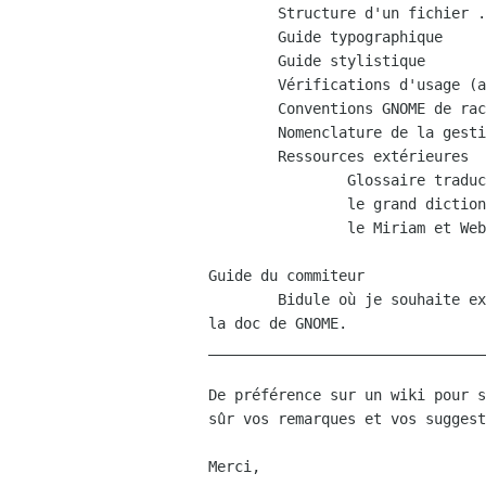
	Structure d'un fichier .po (+ les outils pour l'éditer)

	Guide typographique

	Guide stylistique

	Vérifications d'usage (avant d'envoyer sa trad msgfmt etc...)

	Conventions GNOME de raccourcis clavier

	Nomenclature de la gestion de l'énergie

	Ressources extérieures

		Glossaire traduc.org

		le grand dictionnaire

		le Miriam et Webster etc...

Guide du commiteur

	Bidule où je souhaite expliquer comment commiter des po à partir de

la doc de GNOME.

________________________________
De préférence sur un wiki pour s
sûr vos remarques et vos suggest
Merci,
