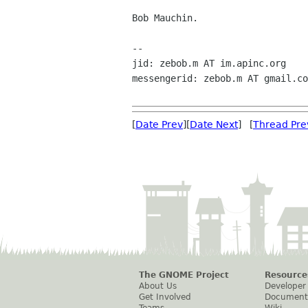
Bob Mauchin.

--

jid: zebob.m AT im.apinc.org

messengerid: zebob.m AT gmail.co
[
Date Prev
][
Date Next
] [
Thread Pre
The GNOME Project
Resource
About Us
Developer
Get Involved
Document