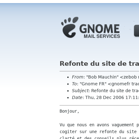
Refonte du site de tr
From
: "Bob Mauchin" <zebob
To
: "Gnome FR" <gnomefr trad
Subject
: Refonte du site de tr
Date
: Thu, 28 Dec 2006 17:1
Bonjour,

Vu que nous en avons vaguement p
cogiter sur une refonte du site 
clarté et des conseils plus réce