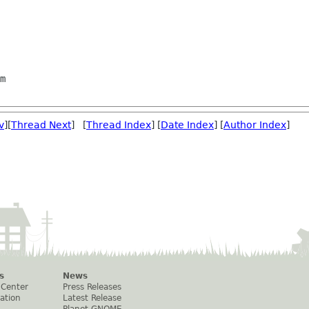
m

v
][
Thread Next
] [
Thread Index
] [
Date Index
] [
Author Index
]
s
News
 Center
Press Releases
ation
Latest Release