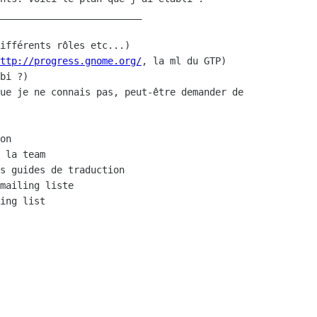
_________________________

ttp://progress.gnome.org/
, la ml du GTP)

on
