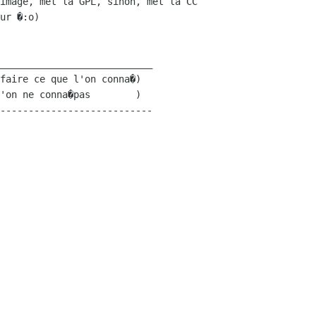
image, met la GPL, sinon, met la CC

ur �:o)

faire ce que l'on conna�)

'on ne conna�pas        )
