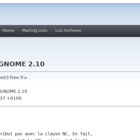
Home
Mailing Lists
List Archives
n GNOME 2.10
e03 free fr>
n GNOME 2.10
1:37 +0100
ribut pas avec la clause NC, En fait,
