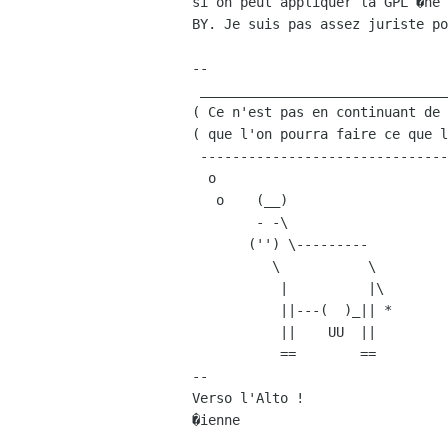
si on peut appliquer la GPL �ne 
BY. Je suis pas assez juriste po
--

 __________________________________________________________ 

( Ce n'est pas en continuant de 
( que l'on pourra faire ce que l
 ---------------------------------------------------------- 

  o

   o    (__)               

        - -\               

       ('') \---------     

          \           \    

           |          |\   

           ||---(  )_|| *  

           ||    UU  ||    

           ==        ==    

--

Verso l'Alto !

�ienne
