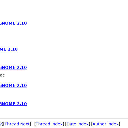
 GNOME 2.10
OME 2.10
 GNOME 2.10
sac
 GNOME 2.10
 GNOME 2.10
v
][
Thread Next
] [
Thread Index
] [
Date Index
] [
Author Index
]