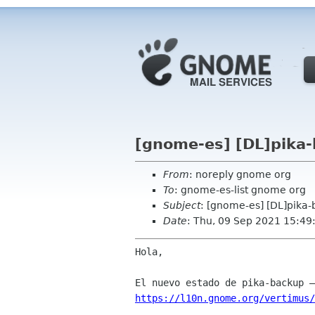
[gnome-es] [DL]pika-
From
: noreply gnome org
To
: gnome-es-list gnome org
Subject
: [gnome-es] [DL]pika-
Date
: Thu, 09 Sep 2021 15:49
Hola,

https://l10n.gnome.org/vertimus/