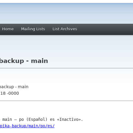
Home
Mailing Lists
List Archives
backup - main
backup - main
:18 -0000
pika-backup/main/po/es/