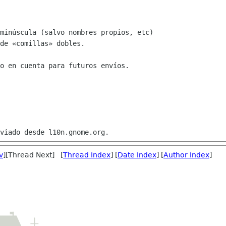
minúscula (salvo nombres propios, etc)

de «comillas» dobles.

o en cuenta para futuros envíos.

v
][Thread Next] [
Thread Index
] [
Date Index
] [
Author Index
]