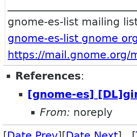
________________________
gnome-es-list mailing lis
gnome-es-list gnome or
https://mail.gnome.org/m
References
:
[gnome-es] [DL]gi
From:
noreply
[
Date Prev
][
Date Next
] [