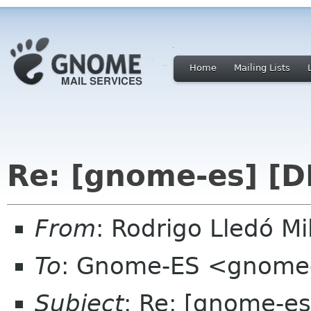
Home
Mailing Lists
Re: [gnome-es] [D
From
: Rodrigo Lledó 
To
: Gnome-ES <gnome-
Subject
: Re: [gnome-es