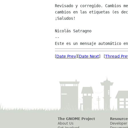
Revisado y corregido. Cambios me
cambios en las etiquetas (es dec
¡Saludos!

Nicolás Satragno

--

[
Date Prev
][
Date Next
] [
Thread Pre
The GNOME Project
Resource
About Us
Developer