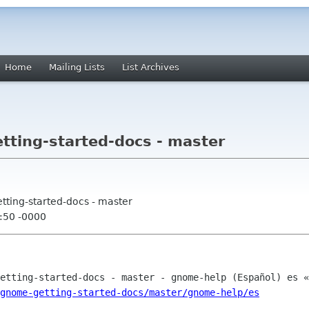
Home
Mailing Lists
List Archives
ting-started-docs - master
ting-started-docs - master
:50 -0000
gnome-getting-started-docs/master/gnome-help/es