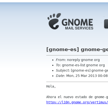
[gnome-es] gnome-get
From
: noreply gnome org
To
: gnome-es-list gnome org
Subject
: [gnome-es] gnome-get
Date
: Mon, 25 Mar 2013 00:08
Hola,

https://l10n.gnome.org/vertimus/