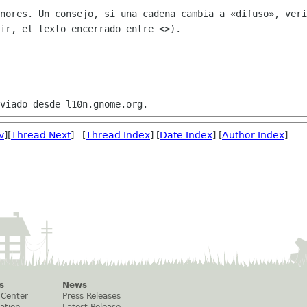
nores. Un consejo, si una cadena cambia a «difuso», veri
ir, el texto encerrado entre <>).

v
][
Thread Next
] [
Thread Index
] [
Date Index
] [
Author Index
]
s
News
 Center
Press Releases