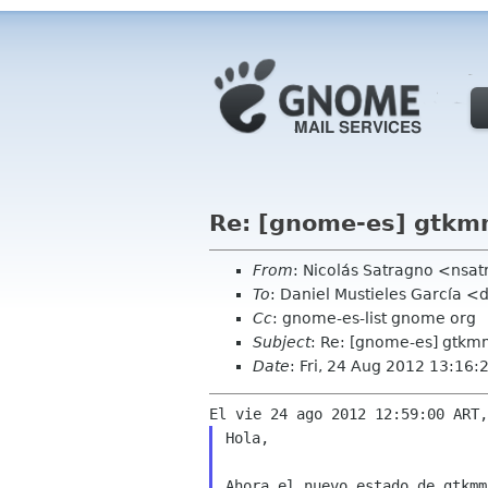
Re: [gnome-es] gtkm
From
: Nicolás Satragno <nsa
To
: Daniel Mustieles García <
Cc
: gnome-es-list gnome org
Subject
: Re: [gnome-es] gtkm
Date
: Fri, 24 Aug 2012 13:16:
Hola,
