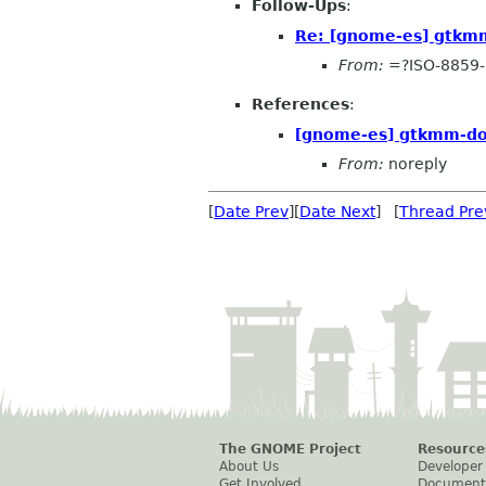
Follow-Ups
:
Re: [gnome-es] gtkm
From:
=?ISO-8859-
References
:
[gnome-es] gtkmm-do
From:
noreply
[
Date Prev
][
Date Next
] [
Thread Pre
The GNOME Project
Resource
About Us
Developer
Get Involved
Document