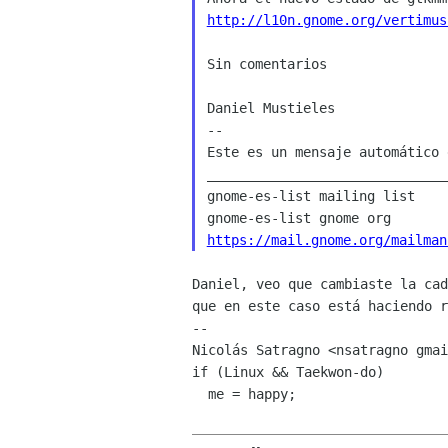
http://l10n.gnome.org/vertimus
Sin comentarios

Daniel Mustieles

--

Este es un mensaje automático 
______________________________
gnome-es-list mailing list

https://mail.gnome.org/mailman
Daniel, veo que cambiaste la ca
que en este caso está
haciendo 
--

Nicolás Satragno <nsatragno gmai
if (Linux && Taekwon-do)

  me = happy;
