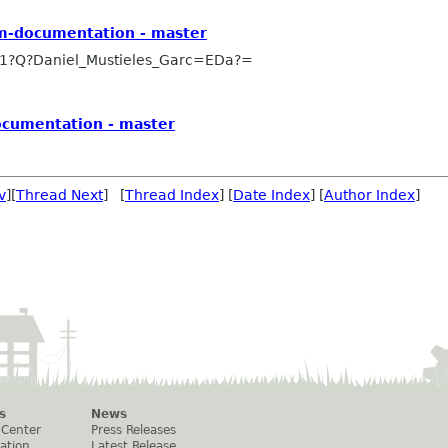
m-documentation - master
1?Q?Daniel_Mustieles_Garc=EDa?=
cumentation - master
v
][
Thread Next
] [
Thread Index
] [
Date Index
] [
Author Index
]
s
News
 Center
Press Releases
ation
Latest Release