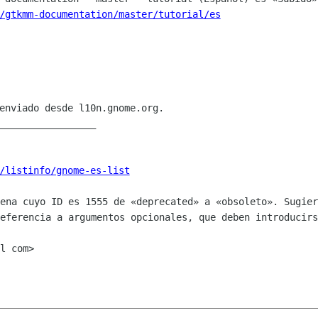
/gtkmm-documentation/master/tutorial/es
enviado desde l10n.gnome.org.

_________________

/listinfo/gnome-es-list
dena cuyo ID es 1555 de «deprecated» a
«obsoleto». Sugier
referencia a argumentos opcionales, que deben introducir
l com>
