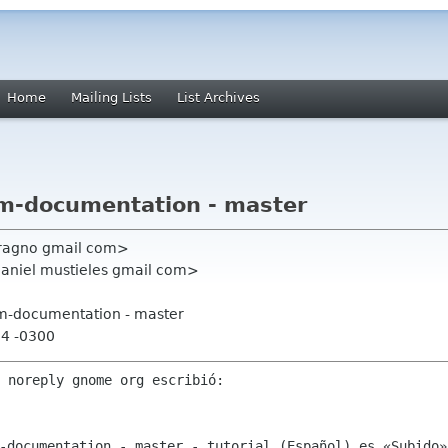
Home
Mailing Lists
List Archives
m-documentation - master
tragno gmail com>
daniel mustieles gmail com>
m-documentation - master
24 -0300