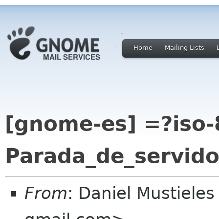
Home
Mailing Lists
[gnome-es] =?iso-
Parada_de_servid
From
: Daniel Mustieles