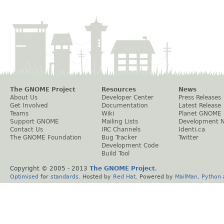
The GNOME Project
Resources
News
About Us
Developer Center
Press Releases
Get Involved
Documentation
Latest Release
Teams
Wiki
Planet GNOME
Support GNOME
Mailing Lists
Development 
Contact Us
IRC Channels
Identi.ca
The GNOME Foundation
Bug Tracker
Twitter
Development Code
Build Tool
Copyright © 2005 - 2013
The GNOME Project
.
Optimised
for
standards
. Hosted by
Red Hat
. Powered by
MailMan
,
Python