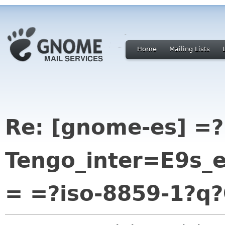
Home
Mailing Lists
Re: [gnome-es] =?
Tengo_inter=E9s_e
= =?iso-8859-1?q