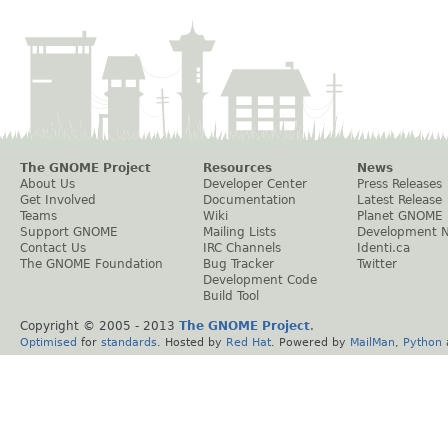
The GNOME Project
Resources
News
About Us
Developer Center
Press Releases
Get Involved
Documentation
Latest Release
Teams
Wiki
Planet GNOME
Support GNOME
Mailing Lists
Development 
Contact Us
IRC Channels
Identi.ca
The GNOME Foundation
Bug Tracker
Twitter
Development Code
Build Tool
Copyright © 2005 - 2013
The GNOME Project
.
Optimised
for
standards
. Hosted by
Red Hat
. Powered by
MailMan
,
Python