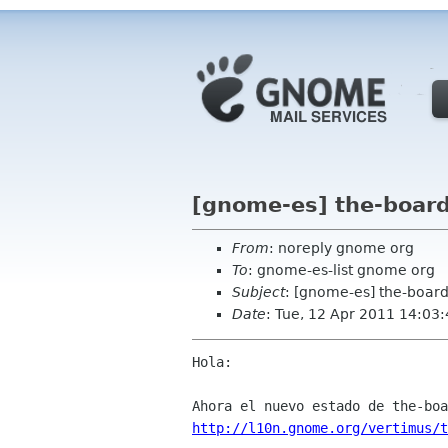
[gnome-es] the-board
From
: noreply gnome org
To
: gnome-es-list gnome org
Subject
: [gnome-es] the-board
Date
: Tue, 12 Apr 2011 14:03
Hola:

http://l10n.gnome.org/vertimus/t