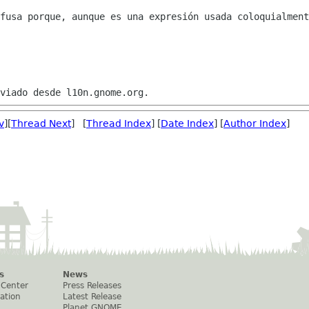
fusa porque, aunque es una expresión usada coloquialment
v
][
Thread Next
] [
Thread Index
] [
Date Index
] [
Author Index
]
s
News
 Center
Press Releases
ation
Latest Release
Planet GNOME