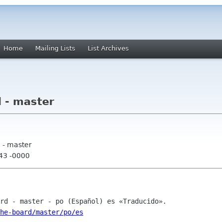
Home
Mailing Lists
List Archives
 - master
 - master
:43 -0000
he-board/master/po/es