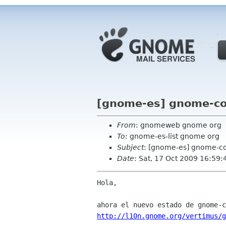
[gnome-es] gnome-c
From
: gnomeweb gnome org
To
: gnome-es-list gnome org
Subject
: [gnome-es] gnome-c
Date
: Sat, 17 Oct 2009 16:59:
Hola,

http://l10n.gnome.org/vertimus/g