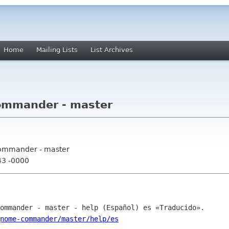
Home
Mailing Lists
List Archives
ommander - master
ommander - master
43 -0000
nome-commander/master/help/es