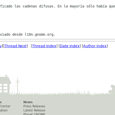
ficado las cadenas difusas. En la mayoría sólo había que
v
][
Thread Next
] [
Thread Index
] [
Date Index
] [
Author Index
]
s
News
 Center
Press Releases
ation
Latest Release
Planet GNOME