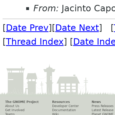
From:
Jacinto Cap
[
Date Prev
][
Date Next
] [
[
Thread Index
] [
Date Ind
The GNOME Project
Resources
News
About Us
Developer Center
Press Releases
Get Involved
Documentation
Latest Release
Teams
Wiki
Planet GNOME