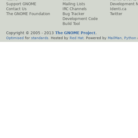
Support GNOME
Mailing Lists
Development 
Contact Us
IRC Channels
Identi.ca
The GNOME Foundation
Bug Tracker
Twitter
Development Code
Build Tool
Copyright © 2005 - 2013
The GNOME Project
.
Optimised
for
standards
. Hosted by
Red Hat
. Powered by
MailMan
,
Python