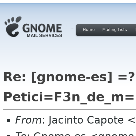
Home
Mailing Lists
Re: [gnome-es] =?
Petici=F3n_de_m=
From
: Jacinto Capote 