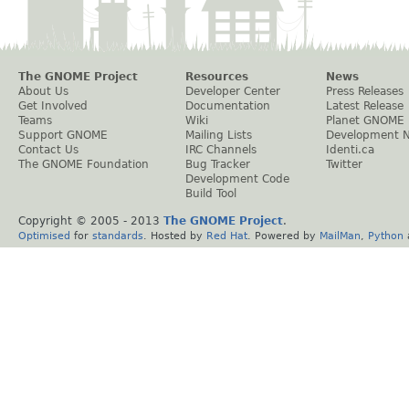
The GNOME Project
Resources
News
About Us
Developer Center
Press Releases
Get Involved
Documentation
Latest Release
Teams
Wiki
Planet GNOME
Support GNOME
Mailing Lists
Development 
Contact Us
IRC Channels
Identi.ca
The GNOME Foundation
Bug Tracker
Twitter
Development Code
Build Tool
Copyright © 2005 - 2013
The GNOME Project
.
Optimised
for
standards
. Hosted by
Red Hat
. Powered by
MailMan
,
Python