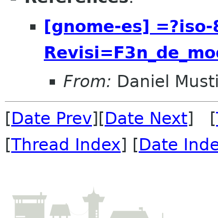
[gnome-es] =?iso-
Revisi=F3n_de_mo
From:
Daniel Musti
[
Date Prev
][
Date Next
] [
[
Thread Index
] [
Date Ind