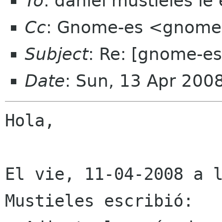
To
: daniel mustieles ie
Cc
: Gnome-es <gnome-
Subject
: Re: [gnome-es
Date
: Sun, 13 Apr 200
Hola,

El vie, 11-04-2008 a l
Mustieles escribió:
