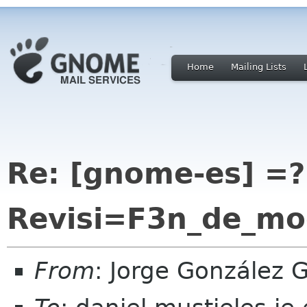
Home
Mailing Lists
Re: [gnome-es] =?
Revisi=F3n_de_mo
From
: Jorge González 