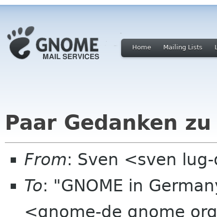
Home
Mailing Lists
Paar Gedanken zu 
From
: Sven <sven lug
To
: "GNOME in Germany
<gnome-de gnome or