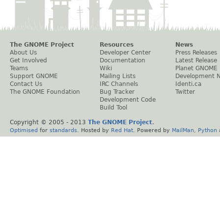
The GNOME Project
Resources
News
About Us
Developer Center
Press Releases
Get Involved
Documentation
Latest Release
Teams
Wiki
Planet GNOME
Support GNOME
Mailing Lists
Development 
Contact Us
IRC Channels
Identi.ca
The GNOME Foundation
Bug Tracker
Twitter
Development Code
Build Tool
Copyright © 2005 - 2013
The GNOME Project
.
Optimised
for
standards
. Hosted by
Red Hat
. Powered by
MailMan
,
Python