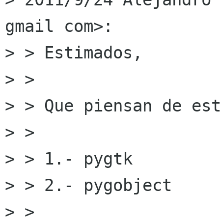
gmail com>:

> > Estimados,

> >

> > Que piensan de est
> >

> > 1.- pygtk

> > 2.- pygobject

> >
