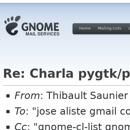
Home
Mailing Lists
Re: Charla pygtk/
From
: Thibault Saunie
To
: "jose aliste gmail
Cc
: "gnome-cl-list gn