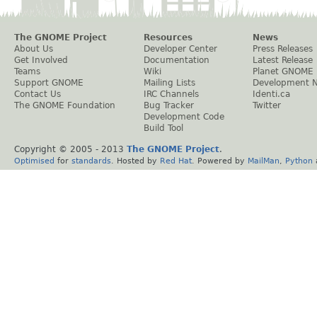
The GNOME Project
Resources
News
About Us
Developer Center
Press Releases
Get Involved
Documentation
Latest Release
Teams
Wiki
Planet GNOME
Support GNOME
Mailing Lists
Development 
Contact Us
IRC Channels
Identi.ca
The GNOME Foundation
Bug Tracker
Twitter
Development Code
Build Tool
Copyright © 2005 - 2013
The GNOME Project
.
Optimised
for
standards
. Hosted by
Red Hat
. Powered by
MailMan
,
Python