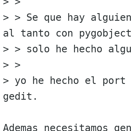
> >

> > Se que hay alguien
al tanto con pygobject
> > solo he hecho algu
> >

> yo he hecho el port 
gedit.

Ademas necesitamos gen