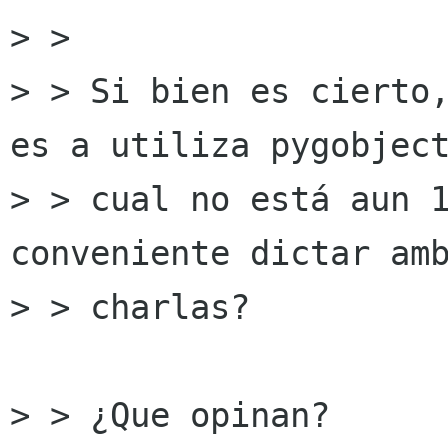
> >

> > Si bien es cierto,
es a utiliza pygobject
> > cual no está aun 1
conveniente dictar amb
> > charlas?

> > ¿Que opinan?
