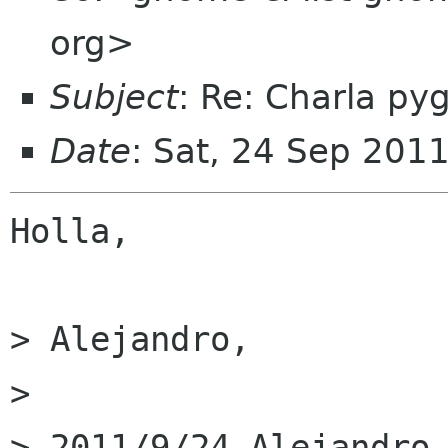
org>
Subject
: Re: Charla py
Date
: Sat, 24 Sep 201
Holla,

> Alejandro,

> 

> 2011/9/24 Alejandro 