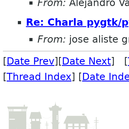
From:
Alejandro V
Re: Charla pygtk/
From:
jose aliste 
[
Date Prev
][
Date Next
] [
[
Thread Index
] [
Date Ind