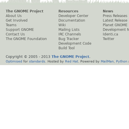
The GNOME Project
Resources
News
About Us
Developer Center
Press Releases
Get Involved
Documentation
Latest Release
Teams
Wiki
Planet GNOME
Support GNOME
Mailing Lists
Development 
Contact Us
IRC Channels
Identi.ca
The GNOME Foundation
Bug Tracker
Twitter
Development Code
Build Tool
Copyright © 2005 - 2013
The GNOME Project
.
Optimised
for
standards
. Hosted by
Red Hat
. Powered by
MailMan
,
Python