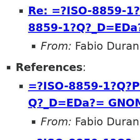
Re: =?ISO-8859-1
8859-1?Q?_D=ED
From:
Fabio Duran
References
:
=?ISO-8859-1?Q?P
Q?_D=EDa?= GNO
From:
Fabio Duran