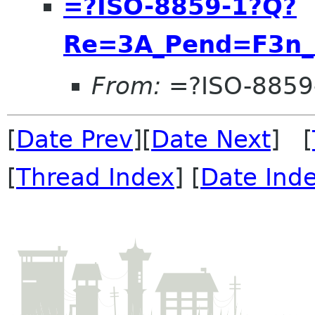
=?ISO-8859-1?Q?
Re=3A_Pend=F3n
From:
=?ISO-8859
[
Date Prev
][
Date Next
] [
[
Thread Index
] [
Date Ind