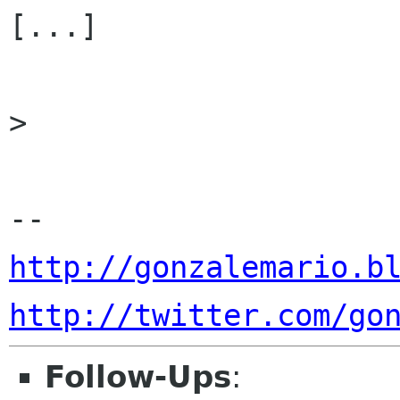
[...]

>

http://gonzalemario.b
http://twitter.com/go
Follow-Ups
: