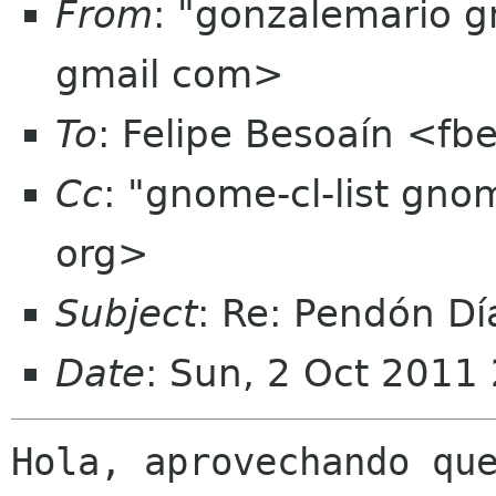
From
: "gonzalemario 
gmail com>
To
: Felipe Besoaín <f
Cc
: "gnome-cl-list gn
org>
Subject
: Re: Pendón D
Date
: Sun, 2 Oct 2011
Hola, aprovechando que