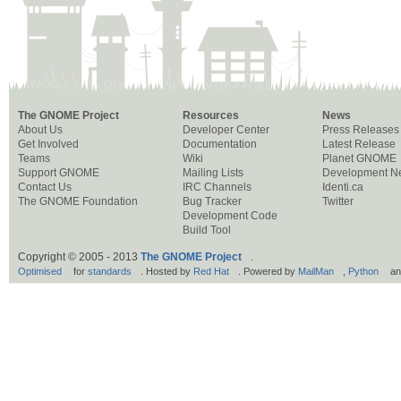
The GNOME Project
Resources
News
About Us
Developer Center
Press Releases
Get Involved
Documentation
Latest Release
Teams
Wiki
Planet GNOME
Support GNOME
Mailing Lists
Development N
Contact Us
IRC Channels
Identi.ca
The GNOME Foundation
Bug Tracker
Twitter
Development Code
Build Tool
Copyright © 2005 - 2013
The GNOME Project
.
Optimised
for
standards
. Hosted by
Red Hat
. Powered by
MailMan
,
Python
a