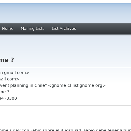
Home
Mailing Lists
List Archives
me ?
ain gmail com>
mail com>
event planning in Chile" <gnome-cl-list gnome org>
ome ?
44 -0300
gnome's day con Fabio sobre el Bugsquad, Fabio debe tener al