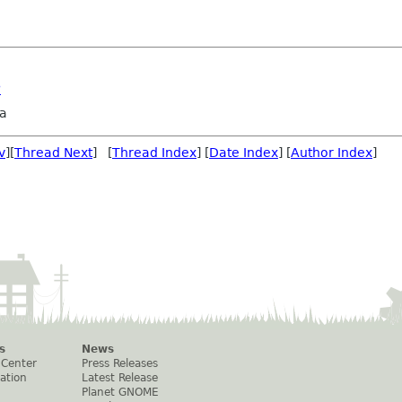
?
va
v
][
Thread Next
] [
Thread Index
] [
Date Index
] [
Author Index
]
s
News
 Center
Press Releases
ation
Latest Release
Planet GNOME