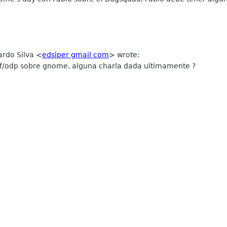
ardo Silva
<
edsiper gmail com
>
wrote:
df/odp sobre gnome, alguna charla dada ultimamente ?