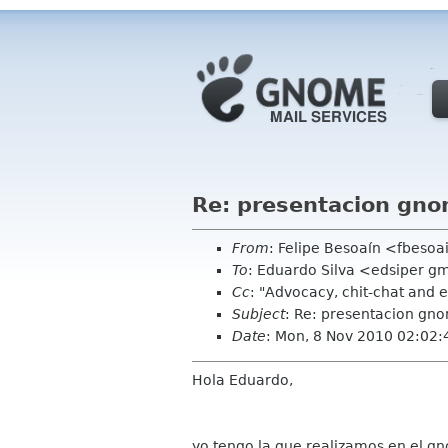
Re: presentacion gno
From
: Felipe Besoaín <fbeso
To
: Eduardo Silva <edsiper g
Cc
: "Advocacy, chit-chat and 
Subject
: Re: presentacion gn
Date
: Mon, 8 Nov 2010 02:02:
Hola Eduardo,
yo tengo la que realizamos en el 