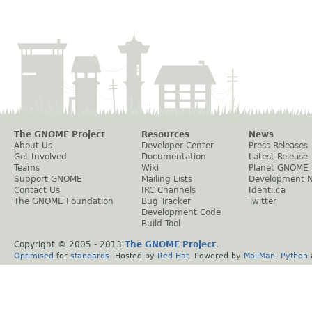
The GNOME Project
Resources
News
About Us
Developer Center
Press Releases
Get Involved
Documentation
Latest Release
Teams
Wiki
Planet GNOME
Support GNOME
Mailing Lists
Development 
Contact Us
IRC Channels
Identi.ca
The GNOME Foundation
Bug Tracker
Twitter
Development Code
Build Tool
Copyright © 2005 - 2013
The GNOME Project
.
Optimised
for
standards
. Hosted by
Red Hat
. Powered by
MailMan
,
Python