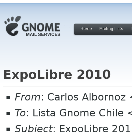
Home
Mailing Lists
ExpoLibre 2010
From
: Carlos Albornoz
To
: Lista Gnome Chile
Subject
: ExpoLibre 20