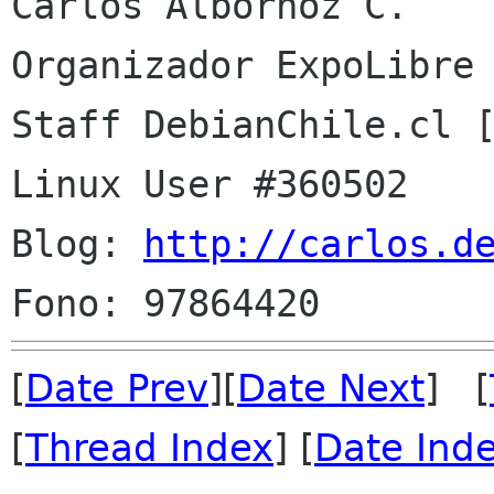
Carlos Albornoz C.

Organizador ExpoLibre 
Staff DebianChile.cl 
Linux User #360502

Blog: 
http://carlos.d
[
Date Prev
][
Date Next
] [
[
Thread Index
] [
Date Ind